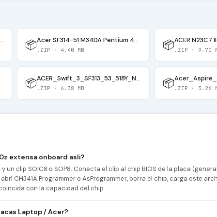
_Aspire One D270-26CBLw 25Q16BVSIG(U8)
Acer SF314-51 M34DA Pentium 4405U v200 =ALT= 10L CA4DB SWIFT
📦
📦
.ZIP · 4.40 MB
.ZIP · 9.70 
ACER_Swift_3_SF313_53_518Y_NB2629_PCB_MB_V3_i5_1135G7_WORKING_BIOS
📦
📦
.ZIP · 6.38 MB
.ZIP · 3.26 
0z extensa onboard asli?
 un clip SOIC8 o SOP8. Conecta el clip al chip BIOS de la placa (gener
abrí CH341A Programmer o AsProgrammer, borra el chip, carga este archi
coincida con la capacidad del chip.
acas Laptop / Acer?