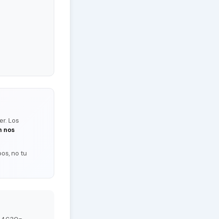
er. Los
n nos
os, no tu