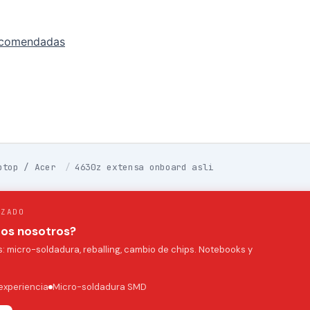
ecomendadas
ptop / Acer
/
4630z extensa onboard asli
IZADO
mos nosotros?
 micro-soldadura, reballing, cambio de chips. Notebooks y
experiencia
Micro-soldadura SMD