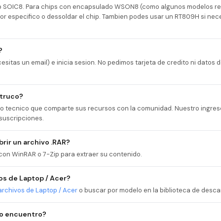
ip SOIC8. Para chips con encapsulado WSON8 (como algunos modelos re
or especifico o dessoldar el chip. Tambien podes usar un RT809H si nec
?
esitas un email) e inicia sesion. No pedimos tarjeta de credito ni datos
 truco?
cio tecnico que comparte sus recursos con la comunidad. Nuestro ingres
suscripciones.
rir un archivo .RAR?
 con WinRAR o 7-Zip para extraer su contenido.
s de Laptop / Acer?
archivos de Laptop / Acer
o buscar por modelo en la biblioteca de desca
no encuentro?