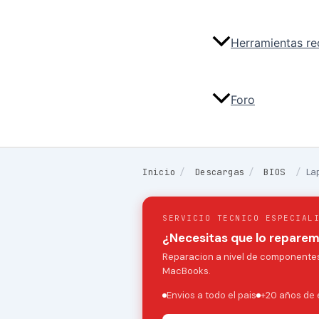
Herramientas r
Foro
Inicio
/
Descargas
/
BIOS
/
La
SERVICIO TECNICO ESPECIAL
¿Necesitas que lo repare
Reparacion a nivel de componentes:
MacBooks.
Envios a todo el pais
+20 años de 