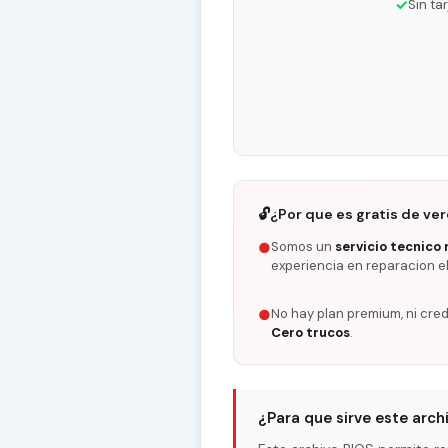
✓
Sin ta
🔓
¿Por que es gratis de ve
Somos un
servicio tecnico 
●
experiencia en reparacion e
No hay plan premium, ni cred
●
Cero trucos
.
¿Para que sirve este arch