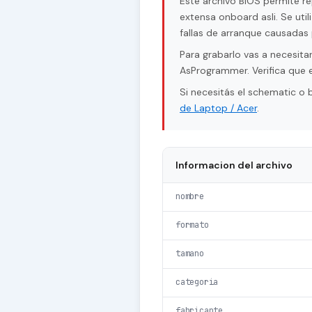
Este archivo BIOS permite r
extensa onboard asli. Se uti
fallas de arranque causadas 
Para grabarlo vas a necesi
AsProgrammer. Verifica que e
Si necesitás el schematic o
de Laptop / Acer
.
Informacion del archivo
nombre
formato
tamano
categoria
fabricante