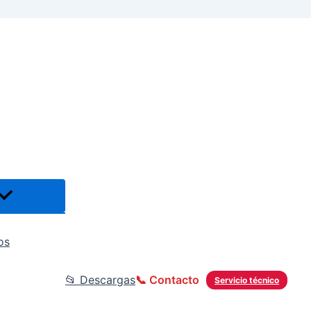
os
📂 Descargas
📞 Contacto
Servicio técnico