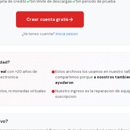
✓
✓
rjeta de credito
Sin limite de descargas
Sin periodo de prueba
→
Crear cuenta gratis
¿Ya tenes cuenta?
Inicia sesion
rdad?
real
con +20 años de
Estos archivos los usamos en nuestro tall
●
lectronica.
compartimos porque
a nosotros tambie
ayudaron
.
itos, ni monedas virtuales.
Nuestro ingreso es la reparacion de equip
●
suscripcion.
ivo?