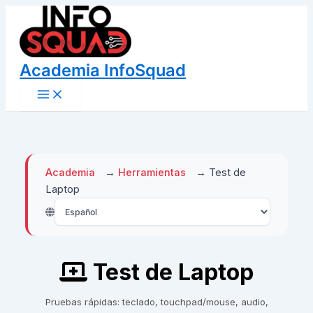
Ir
al
contenido
Academia InfoSquad
Main
Menu
Academia
→
Herramientas
→
Test de
Laptop
Test de Laptop
Pruebas rápidas: teclado, touchpad/mouse, audio,