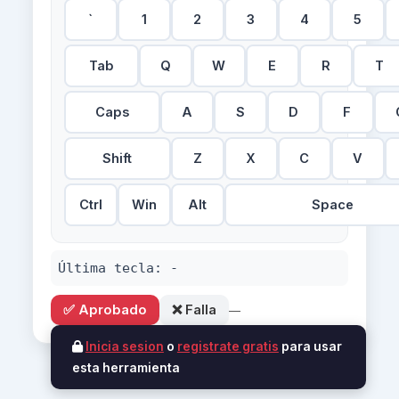
`
1
2
3
4
5
Tab
Q
W
E
R
T
Caps
A
S
D
F
Shift
Z
X
C
V
Ctrl
Win
Alt
Space
Última tecla:
-
✅ Aprobado
❌ Falla
—
Inicia sesion
o
registrate gratis
para usar
esta herramienta