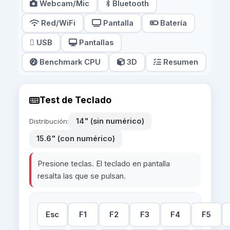
Webcam/Mic
Bluetooth
Red/WiFi
Pantalla
Batería
USB
Pantallas
Benchmark CPU
3D
Resumen
Test de Teclado
14" (sin numérico)
Distribución:
15.6" (con numérico)
Presione teclas. El teclado en pantalla
resalta las que se pulsan.
Esc
F1
F2
F3
F4
F5