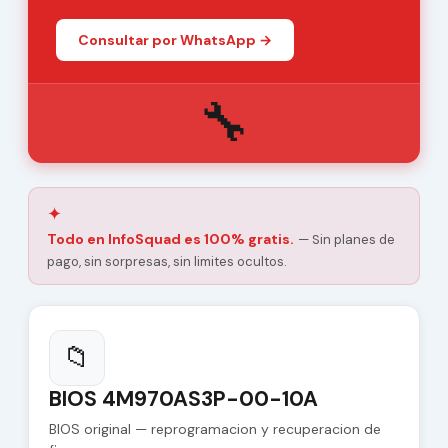
Consultar por WhatsApp →
🔧
✦
Todo en InfoSquad es 100% gratis.
— Sin planes de
pago, sin sorpresas, sin limites ocultos.
📁
BIOS 4M970AS3P-00-10A
BIOS original — reprogramacion y recuperacion de