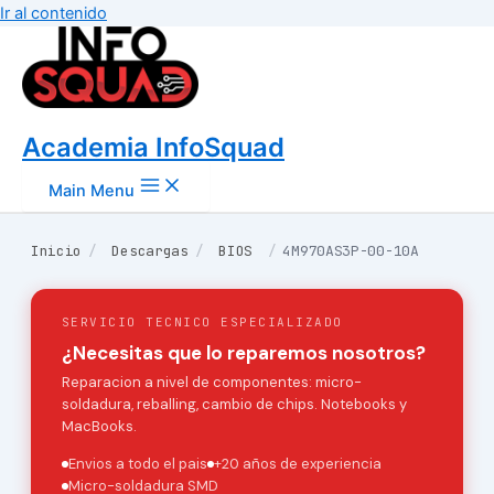
Ir al contenido
Academia InfoSquad
Main Menu
Inicio
/
Descargas
/
BIOS
/
4M970AS3P-00-10A
SERVICIO TECNICO ESPECIALIZADO
¿Necesitas que lo reparemos nosotros?
Reparacion a nivel de componentes: micro-
soldadura, reballing, cambio de chips. Notebooks y
MacBooks.
Envios a todo el pais
+20 años de experiencia
Micro-soldadura SMD