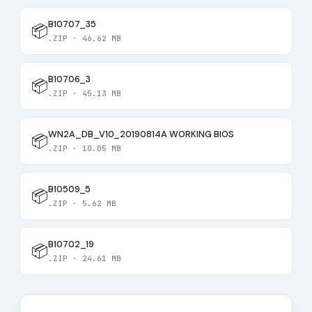
B10707_35
📦
.ZIP · 46.62 MB
B10706_3
📦
.ZIP · 45.13 MB
WN2A_DB_V10_20190814A WORKING BIOS
📦
.ZIP · 10.05 MB
B10509_5
📦
.ZIP · 5.62 MB
B10702_19
📦
.ZIP · 24.61 MB