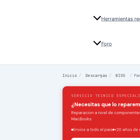
Herramientas r
Foro
Inicio
/
Descargas
/
BIOS
/
Pa
SERVICIO TECNICO ESPECIAL
¿Necesitas que lo repare
Reparacion a nivel de componentes:
MacBooks.
Envios a todo el pais
+20 años de 