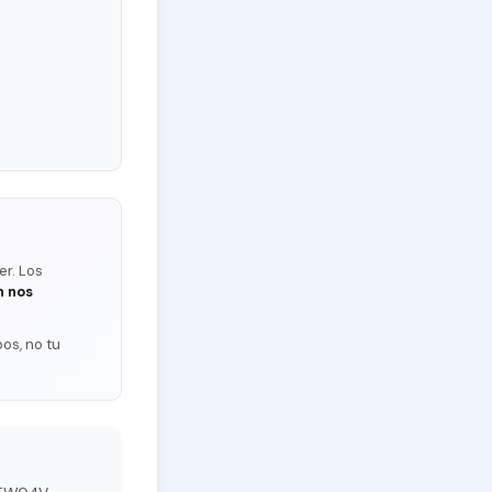
er. Los
n nos
os, no tu