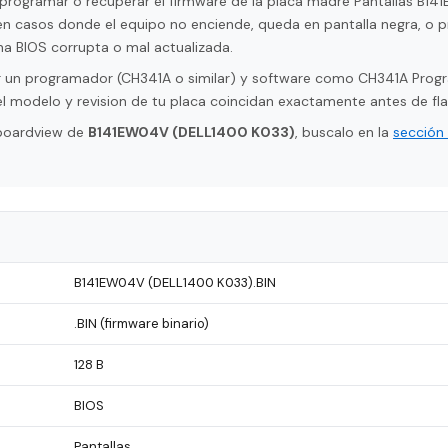
eprogramar o recuperar el firmware de la placa madre Pantallas B1
en casos donde el equipo no enciende, queda en pantalla negra, o pr
a BIOS corrupta o mal actualizada.
tar un programador (CH341A o similar) y software como CH341A Pro
l modelo y revision de tu placa coincidan exactamente antes de fla
 boardview de
B141EW04V (DELL1400 K033)
, buscalo en la
sección
B141EW04V (DELL1400 K033).BIN
.BIN (firmware binario)
128 B
BIOS
Pantallas