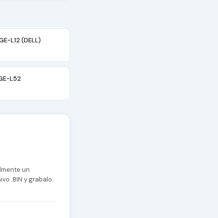
GE-L12 (DELL)
BGE-L52
almente un
vo .BIN y grabalo.