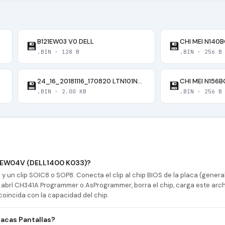
B121EW03 V0 DELL
CHI MEI N140B
💾
💾
.BIN · 128 B
.BIN · 256 B
24_16_20181116_170820 LTN101NT06
CHI MEI N156
💾
💾
.BIN · 2.00 KB
.BIN · 256 B
41EW04V (DELL1400 K033)?
 un clip SOIC8 o SOP8. Conecta el clip al chip BIOS de la placa (gener
abrí CH341A Programmer o AsProgrammer, borra el chip, carga este archi
coincida con la capacidad del chip.
acas Pantallas?