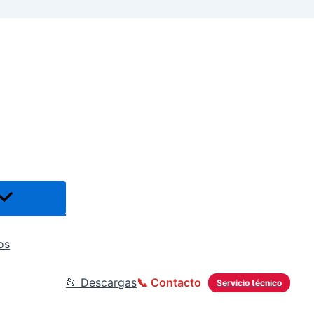
os
📂 Descargas
📞 Contacto
Servicio técnico