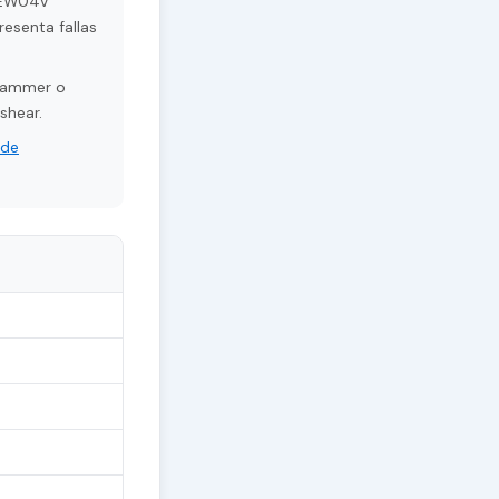
41EW04V
esenta fallas
grammer o
shear.
 de