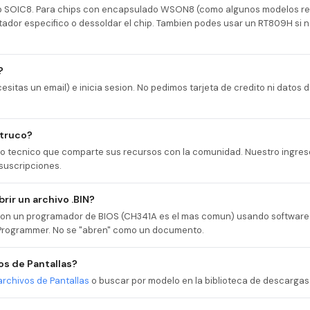
ip SOIC8. Para chips con encapsulado WSON8 (como algunos modelos re
tador especifico o dessoldar el chip. Tambien podes usar un RT809H si 
?
esitas un email) e inicia sesion. No pedimos tarjeta de credito ni datos
 truco?
cio tecnico que comparte sus recursos con la comunidad. Nuestro ingres
suscripciones.
rir un archivo .BIN?
r con un programador de BIOS (CH341A es el mas comun) usando softwa
rogrammer. No se "abren" como un documento.
s de Pantallas?
archivos de Pantallas
o buscar por modelo en la biblioteca de descargas