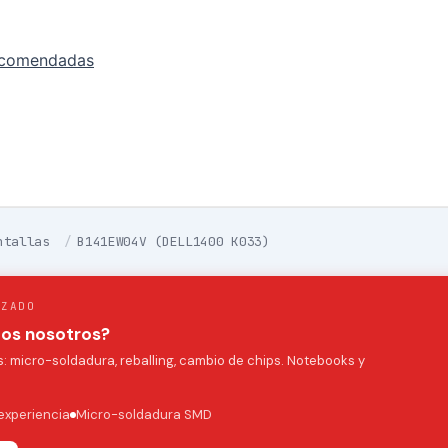
ecomendadas
ntallas
/
B141EW04V (DELL1400 K033)
IZADO
mos nosotros?
 micro-soldadura, reballing, cambio de chips. Notebooks y
experiencia
Micro-soldadura SMD