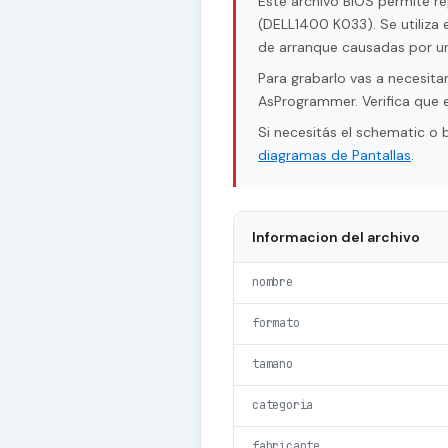
Este archivo BIOS permite r
(DELL1400 K033). Se utiliza 
de arranque causadas por un
Para grabarlo vas a necesi
AsProgrammer. Verifica que e
Si necesitás el schematic o
diagramas de Pantallas
.
Informacion del archivo
nombre
formato
tamano
categoria
fabricante