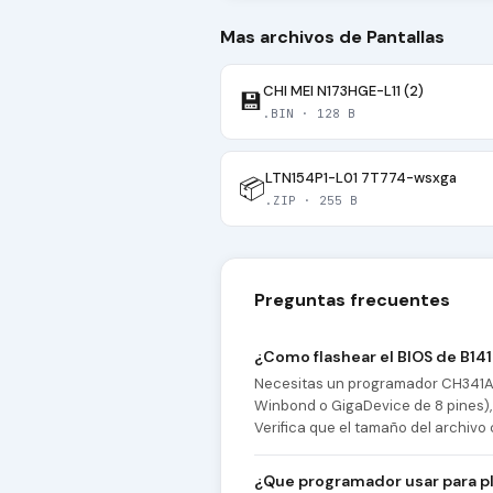
Mas archivos de Pantallas
CHI MEI N173HGE-L11 (2)
💾
.BIN · 128 B
LTN154P1-L01 7T774-wsxga
📦
.ZIP · 255 B
Preguntas frecuentes
¿Como flashear el BIOS de B1
Necesitas un programador CH341A y
Winbond o GigaDevice de 8 pines), 
Verifica que el tamaño del archivo 
¿Que programador usar para pl