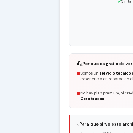
✓
Sin ta
🔓
¿Por que es gratis de ve
Somos un
servicio tecnico 
●
experiencia en reparacion e
No hay plan premium, ni cred
●
Cero trucos
.
¿Para que sirve este arch