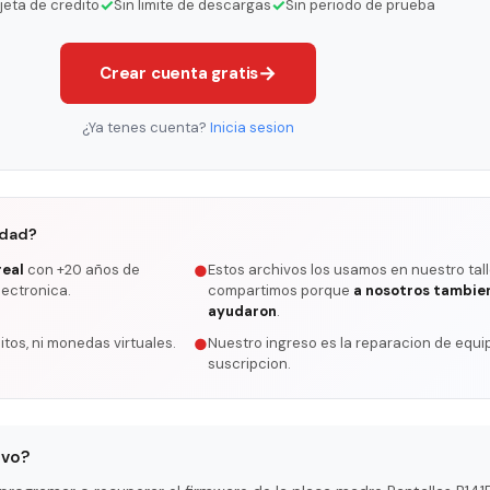
✓
✓
rjeta de credito
Sin limite de descargas
Sin periodo de prueba
→
Crear cuenta gratis
¿Ya tenes cuenta?
Inicia sesion
rdad?
real
con +20 años de
Estos archivos los usamos en nuestro tall
●
lectronica.
compartimos porque
a nosotros tambie
ayudaron
.
itos, ni monedas virtuales.
Nuestro ingreso es la reparacion de equip
●
suscripcion.
ivo?