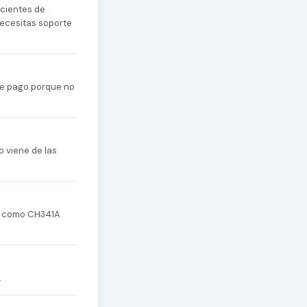
cientes de
necesitas soporte
 de pago porque no
o viene de las
re como CH341A
.