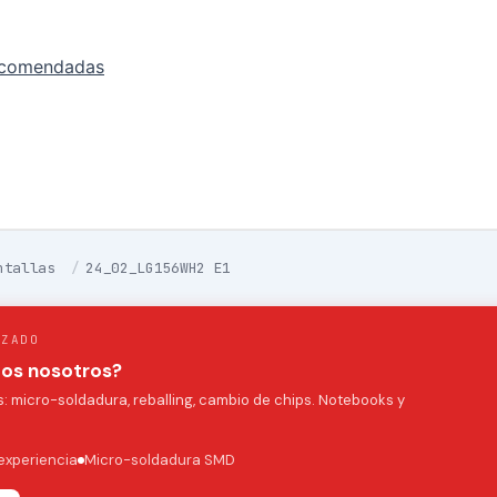
ecomendadas
ntallas
/
24_02_LG156WH2 E1
IZADO
mos nosotros?
 micro-soldadura, reballing, cambio de chips. Notebooks y
experiencia
Micro-soldadura SMD