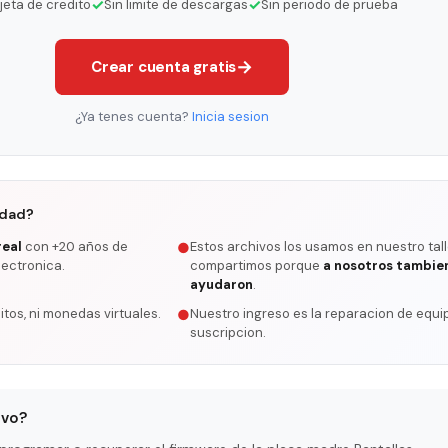
✓
✓
rjeta de credito
Sin limite de descargas
Sin periodo de prueba
→
Crear cuenta gratis
¿Ya tenes cuenta?
Inicia sesion
rdad?
real
con +20 años de
Estos archivos los usamos en nuestro tall
●
lectronica.
compartimos porque
a nosotros tambie
ayudaron
.
itos, ni monedas virtuales.
Nuestro ingreso es la reparacion de equip
●
suscripcion.
ivo?