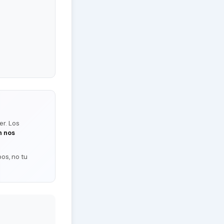
er. Los
n nos
os, no tu