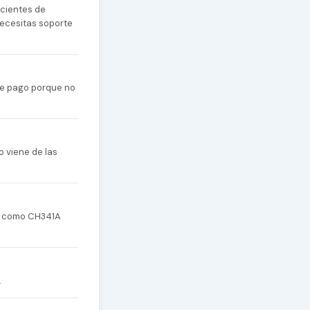
cientes de
necesitas soporte
 de pago porque no
o viene de las
re como CH341A
.