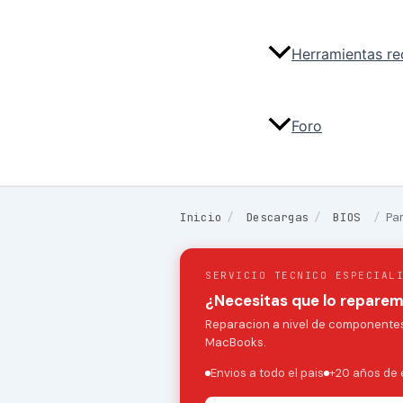
Herramientas r
Foro
Inicio
/
Descargas
/
BIOS
/
Pa
SERVICIO TECNICO ESPECIAL
¿Necesitas que lo repare
Reparacion a nivel de componentes:
MacBooks.
Envios a todo el pais
+20 años de 