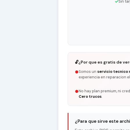
✓
Sin ta
🔓
¿Por que es gratis de ve
Somos un
servicio tecnico 
●
experiencia en reparacion e
No hay plan premium, ni cred
●
Cero trucos
.
¿Para que sirve este arch