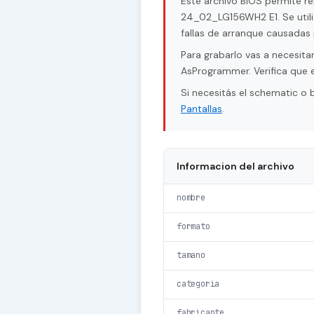
Este archivo BIOS permite re
24_02_LG156WH2 E1. Se utili
fallas de arranque causadas 
Para grabarlo vas a necesi
AsProgrammer. Verifica que e
Si necesitás el schematic o
Pantallas
.
Informacion del archivo
nombre
formato
tamano
categoria
fabricante