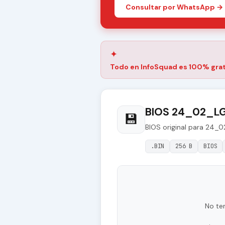
Consultar por WhatsApp →
✦
Todo en InfoSquad es 100% grat
BIOS 24_02_LG1
💾
BIOS original para 24_
.BIN
256 B
BIOS
No te