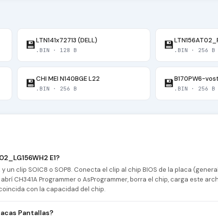
LTN141x72713 (DELL)
LTN156AT02_
💾
💾
.BIN · 128 B
.BIN · 256 B
CHI MEI N140BGE L22
B170PW6-vost
💾
💾
.BIN · 256 B
.BIN · 256 B
_02_LG156WH2 E1?
 un clip SOIC8 o SOP8. Conecta el clip al chip BIOS de la placa (gener
abrí CH341A Programmer o AsProgrammer, borra el chip, carga este archi
coincida con la capacidad del chip.
acas Pantallas?