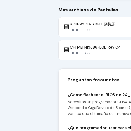
Mas archivos de Pantallas
B141EW04 V6 DELL原装屏
💾
.BIN · 128 B
CHI MEI N156B6-L0D Rev C4
💾
.BIN · 256 B
Preguntas frecuentes
¿Como flashear el BIOS de 24
Necesitas un programador CH341A y
Winbond o GigaDevice de 8 pines), 
Verifica que el tamaño del archivo 
¿Que programador usar para pl