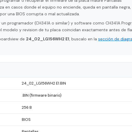
programar o recuperar el firmware de la placa madre Pantallas
za en casos donde el equipo no enciende, queda en pantalla negra,
por una BIOS corrupta o mal actualizada.
tar un programador (CH341A o similar) y software como CH341A Pro
l modelo y revision de tu placa coincidan exactamente antes de fla
 boardview de
24_02_LG156WH2 E1
, buscalo en la
sección de diag
24_02_LG156WH2 E1.BIN
.BIN (firmware binario)
256 B
BIOS
Pantallas