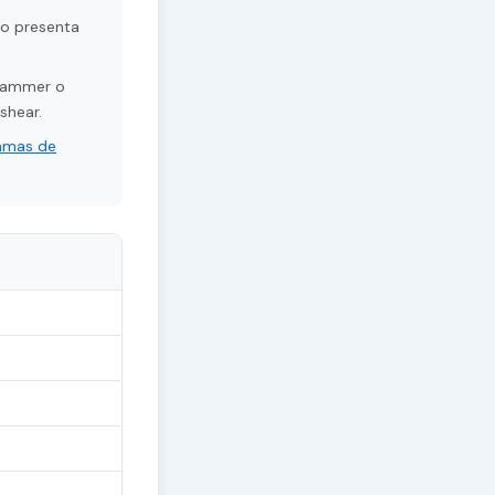
 o presenta
grammer o
shear.
ramas de