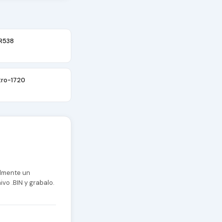
R538
ro-1720
almente un
vo .BIN y grabalo.