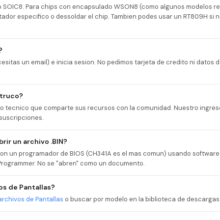
ip SOIC8. Para chips con encapsulado WSON8 (como algunos modelos re
tador especifico o dessoldar el chip. Tambien podes usar un RT809H si 
?
esitas un email) e inicia sesion. No pedimos tarjeta de credito ni datos
 truco?
cio tecnico que comparte sus recursos con la comunidad. Nuestro ingres
suscripciones.
rir un archivo .BIN?
r con un programador de BIOS (CH341A es el mas comun) usando softwa
rogrammer. No se "abren" como un documento.
s de Pantallas?
archivos de Pantallas
o buscar por modelo en la biblioteca de descargas