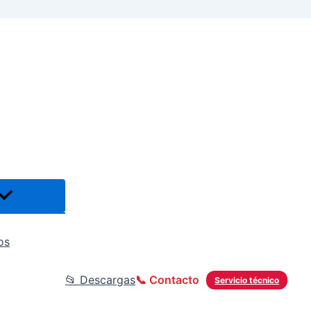
os
📂 Descargas
📞 Contacto
Servicio técnico