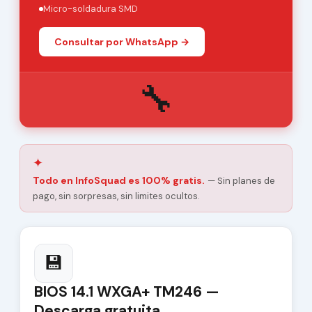
Micro-soldadura SMD
Consultar por WhatsApp →
🔧
✦
Todo en InfoSquad es 100% gratis.
— Sin planes de
pago, sin sorpresas, sin limites ocultos.
💾
BIOS 14.1 WXGA+ TM246 —
Descarga gratuita