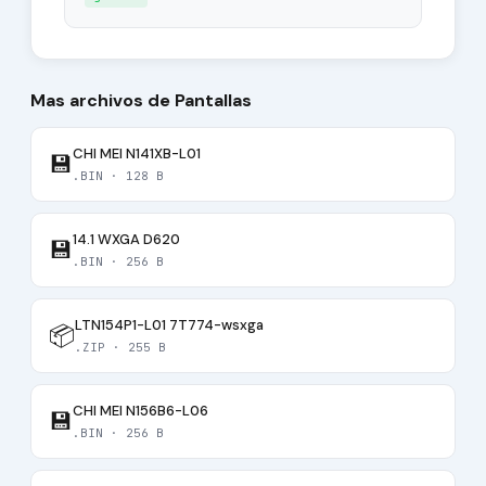
Mas archivos de Pantallas
CHI MEI N141XB-L01
💾
.BIN · 128 B
14.1 WXGA D620
💾
.BIN · 256 B
LTN154P1-L01 7T774-wsxga
📦
.ZIP · 255 B
CHI MEI N156B6-L06
💾
.BIN · 256 B