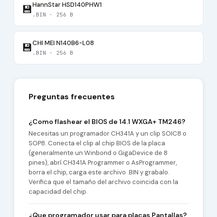
HannStar HSD140PHW1
💾
.BIN · 256 B
CHI MEI N140B6-L08
💾
.BIN · 256 B
Preguntas frecuentes
¿Como flashear el BIOS de 14.1 WXGA+ TM246?
Necesitas un programador CH341A y un clip SOIC8 o
SOP8. Conecta el clip al chip BIOS de la placa
(generalmente un Winbond o GigaDevice de 8
pines), abrí CH341A Programmer o AsProgrammer,
borra el chip, carga este archivo .BIN y grabalo.
Verifica que el tamaño del archivo coincida con la
capacidad del chip.
¿Que programador usar para placas Pantallas?