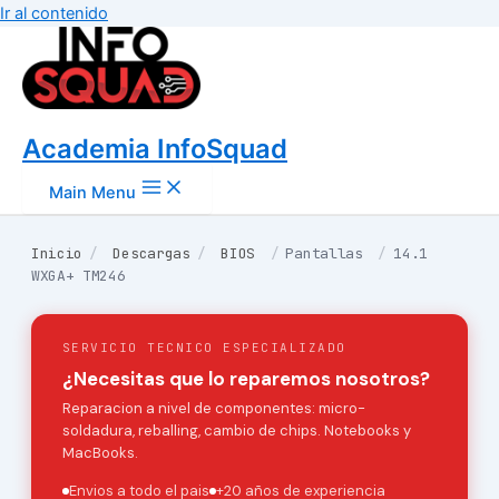
Ir al contenido
Academia InfoSquad
Main Menu
Inicio
/
Descargas
/
BIOS
/
Pantallas
/
14.1
WXGA+ TM246
SERVICIO TECNICO ESPECIALIZADO
¿Necesitas que lo reparemos nosotros?
Reparacion a nivel de componentes: micro-
soldadura, reballing, cambio de chips. Notebooks y
MacBooks.
Envios a todo el pais
+20 años de experiencia