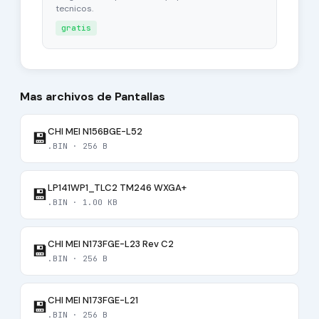
tecnicos.
gratis
Mas archivos de Pantallas
CHI MEI N156BGE-L52
💾
.BIN · 256 B
LP141WP1_TLC2 TM246 WXGA+
💾
.BIN · 1.00 KB
CHI MEI N173FGE-L23 Rev C2
💾
.BIN · 256 B
CHI MEI N173FGE-L21
💾
.BIN · 256 B