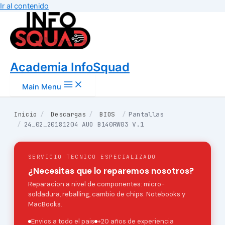
Ir al contenido
Academia InfoSquad
Main Menu
Inicio
/
Descargas
/
BIOS
/
Pantallas
/
24_02_20181204 AUO B140RW03 V.1
SERVICIO TECNICO ESPECIALIZADO
¿Necesitas que lo reparemos nosotros?
Reparacion a nivel de componentes: micro-
soldadura, reballing, cambio de chips. Notebooks y
MacBooks.
Envios a todo el pais
+20 años de experiencia