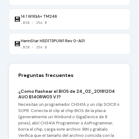
14.1 WXGA+ TM246
💾
.BIN · 256 B
HannStar HSD173PUW1 Rev 0-A01
💾
.BIN · 256 B
Preguntas frecuentes
¿Como flashear el BIOS de 24_02_20181204
AUO B140RW03 V.1?
Necesitas un programador CH341A y un clip SOIC8 o
SOP8. Conecta el clip al chip BIOS de la placa
(generalmente un Winbond o GigaDevice de 8
pines), abrí CH341A Programmer o AsProgrammer,
borra el chip, carga este archivo .BIN y grabalo.
Verifica que el tamaño del archivo coincida con la