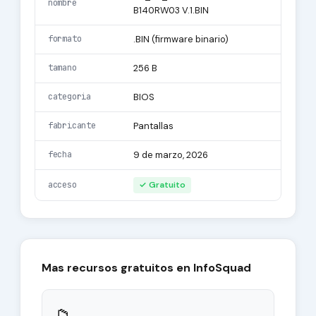
nombre
B140RW03 V.1.BIN
formato
.BIN (firmware binario)
tamano
256 B
categoria
BIOS
fabricante
Pantallas
fecha
9 de marzo, 2026
acceso
✓ Gratuito
Mas recursos gratuitos en InfoSquad
📁