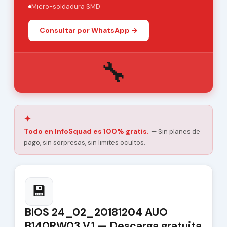
Micro-soldadura SMD
Consultar por WhatsApp →
🔧
✦
Todo en InfoSquad es 100% gratis.
— Sin planes de
pago, sin sorpresas, sin limites ocultos.
💾
BIOS 24_02_20181204 AUO
B140RW03 V.1 — Descarga gratuita