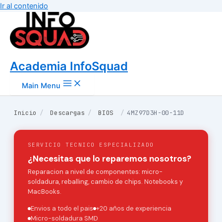
Ir al contenido
Academia InfoSquad
Main Menu
Inicio
/
Descargas
/
BIOS
/
4MZ97D3H-00-11D
SERVICIO TECNICO ESPECIALIZADO
¿Necesitas que lo reparemos nosotros?
Reparacion a nivel de componentes: micro-
soldadura, reballing, cambio de chips. Notebooks y
MacBooks.
Envios a todo el pais
+20 años de experiencia
Micro-soldadura SMD