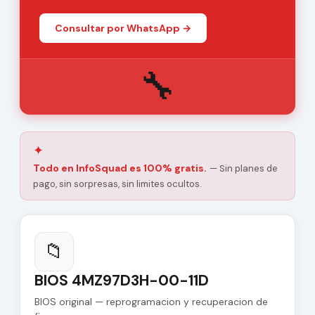
Consultar por WhatsApp →
🔧
✦
Todo en InfoSquad es 100% gratis.
— Sin planes de
pago, sin sorpresas, sin limites ocultos.
📁
BIOS 4MZ97D3H-00-11D
BIOS original — reprogramacion y recuperacion de