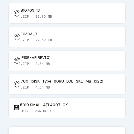
B10709_13
📦
.ZIP · 23.90 MB
E0303_7
📦
.ZIP · 27.62 KB
IPISB-VR REV1.01
📦
.ZIP · 2.04 MB
700_15ISK_Type_80RU_LOL_SKL_MB_15221
📦
.ZIP · 4.34 MB
5010 SMAL- ATI 4007-OK
💾
.BIN · 256.00 KB