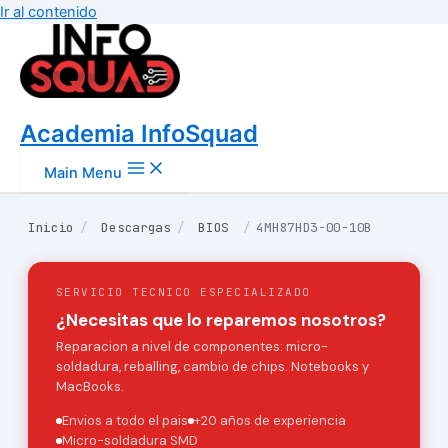
Ir al contenido
Academia InfoSquad
Main Menu
Inicio
/
Descargas
/
BIOS
/
4MH87HD3-00-10B
SERVICIO TECNICO ESPECIALIZADO
¿Necesitas que lo reparemos nosotros?
Reparacion a nivel de componentes: micro-
soldadura, reballing, cambio de chips. Notebooks y
MacBooks.
Envios a todo el pais
+20 años de experiencia
Micro-soldadura SMD