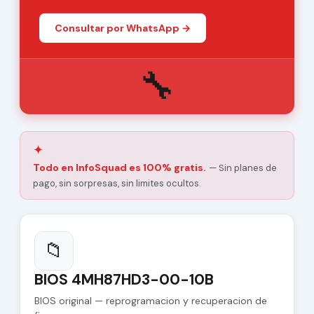
Consultar por WhatsApp →
🔧
✦
Todo en InfoSquad es 100% gratis.
— Sin planes de
pago, sin sorpresas, sin limites ocultos.
📁
BIOS 4MH87HD3-00-10B
BIOS original — reprogramacion y recuperacion de