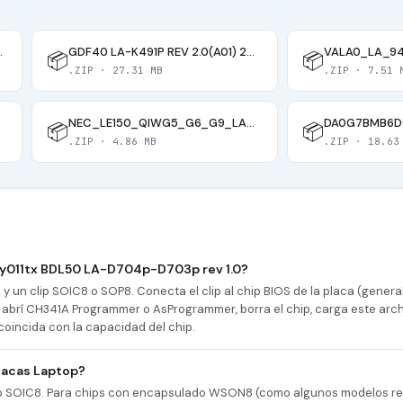
MB & 16MB BIOS
GDF40 LA-K491P REV 2.0(A01) 2020-11-16
📦
📦
.ZIP · 27.31 MB
.ZIP · 7.51 
NEC_LE150_QIWG5_G6_G9_LA_7982P_Rev_1_0_2012_01_17_WORKING_BIOS_100% =ALT= DUAL U5
📦
📦
.ZIP · 4.86 MB
.ZIP · 18.63
ay011tx BDL50 LA-D704p-D703p rev 1.0?
 un clip SOIC8 o SOP8. Conecta el clip al chip BIOS de la placa (gener
abrí CH341A Programmer o AsProgrammer, borra el chip, carga este archi
coincida con la capacidad del chip.
lacas Laptop?
ip SOIC8. Para chips con encapsulado WSON8 (como algunos modelos re