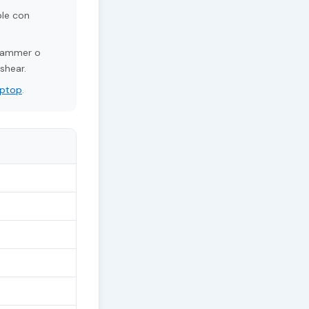
ble con
grammer o
shear.
aptop
.