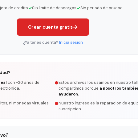
✓
✓
rjeta de credito
Sin limite de descargas
Sin periodo de prueba
→
Crear cuenta gratis
¿Ya tenes cuenta?
Inicia sesion
rdad?
real
con +20 años de
Estos archivos los usamos en nuestro tall
●
lectronica.
compartimos porque
a nosotros tambie
ayudaron
.
itos, ni monedas virtuales.
Nuestro ingreso es la reparacion de equip
●
suscripcion.
ivo?