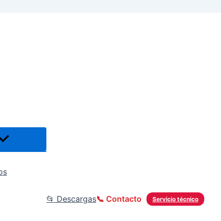
os
📂 Descargas
📞 Contacto
Servicio técnico