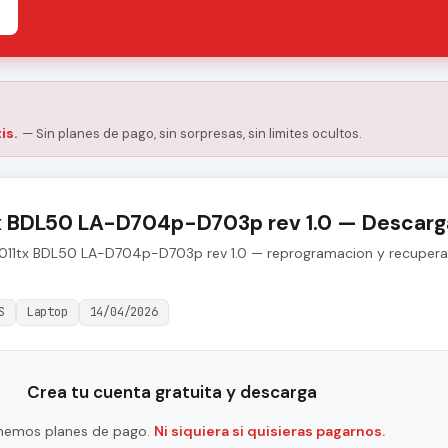
is.
— Sin planes de pago, sin sorpresas, sin limites ocultos.
x BDL50 LA-D704p-D703p rev 1.0 — Descarga
ay011tx BDL50 LA-D704p-D703p rev 1.0 — reprogramacion y recupera
S
Laptop
14/04/2026
Crea tu cuenta gratuita y descarga
nemos planes de pago.
Ni siquiera si quisieras pagarnos.