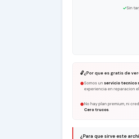
✓
Sin ta
🔓
¿Por que es gratis de ve
Somos un
servicio tecnico 
●
experiencia en reparacion e
No hay plan premium, ni cred
●
Cero trucos
.
¿Para que sirve este arch