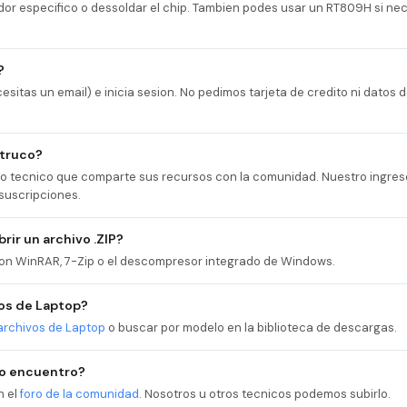
dor especifico o dessoldar el chip. Tambien podes usar un RT809H si ne
?
esitas un email) e inicia sesion. No pedimos tarjeta de credito ni datos
 truco?
cio tecnico que comparte sus recursos con la comunidad. Nuestro ingres
suscripciones.
rir un archivo .ZIP?
 con WinRAR, 7-Zip o el descompresor integrado de Windows.
os de Laptop?
archivos de Laptop
o buscar por modelo en la biblioteca de descargas.
no encuentro?
n el
foro de la comunidad
. Nosotros u otros tecnicos podemos subirlo.