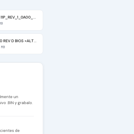
VALA0_LA_9411P_REV_1_0A00_2013_09_11_AMD_218_0842036_i7_4800MQ_4MB&
MB
DA0G7BMB6D0 REV D BIOS =ALT= 084B9 084C0
 MB
almente un
vo .BIN y grabalo.
cientes de