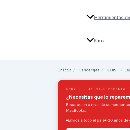
Herramientas r
Foro
Inicio
/
Descargas
/
BIOS
/
La
SERVICIO TECNICO ESPECIAL
¿Necesitas que lo repare
Reparacion a nivel de componentes:
MacBooks.
Envios a todo el pais
+20 años de 