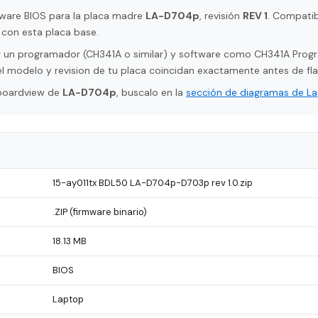
rmware BIOS para la placa madre
LA-D704p
, revisión
REV 1
. Compati
con esta placa base.
tar un programador (CH341A o similar) y software como CH341A Pro
l modelo y revision de tu placa coincidan exactamente antes de fla
 boardview de
LA-D704p
, buscalo en la
sección de diagramas de L
15-ay011tx BDL50 LA-D704p-D703p rev 1.0.zip
.ZIP (firmware binario)
18.13 MB
BIOS
Laptop