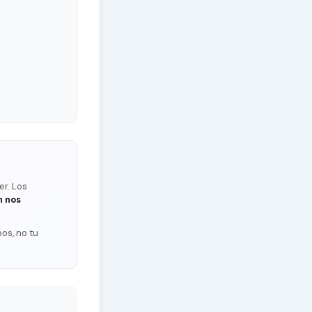
er. Los
n nos
os, no tu