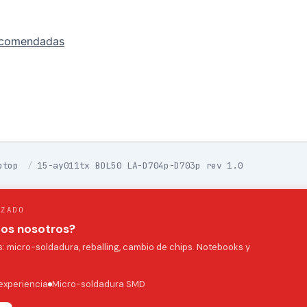
ecomendadas
ptop
/
15-ay011tx BDL50 LA-D704p-D703p rev 1.0
IZADO
mos nosotros?
 micro-soldadura, reballing, cambio de chips. Notebooks y
experiencia
Micro-soldadura SMD