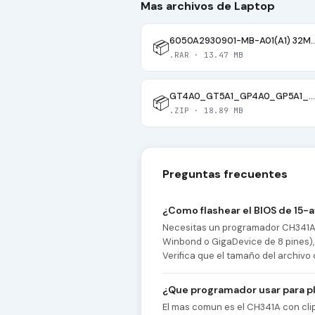
Mas archivos de Laptop
6050A2930901-MB-A01(A1) 32
📦
.RAR · 13.47 MB
GT4A0_GT5A1_GP4A0_GP5A1_GT4A2_NM_C931_REV_0_2_2019_11_25_WORKING
📦
.ZIP · 18.89 MB
Preguntas frecuentes
¿Como flashear el BIOS de 15-
Necesitas un programador CH341A y
Winbond o GigaDevice de 8 pines), 
Verifica que el tamaño del archivo 
¿Que programador usar para p
El mas comun es el CH341A con cl