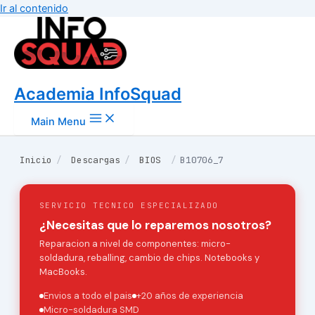
Ir al contenido
Academia InfoSquad
Main Menu
Inicio
/
Descargas
/
BIOS
/
B10706_7
SERVICIO TECNICO ESPECIALIZADO
¿Necesitas que lo reparemos nosotros?
Reparacion a nivel de componentes: micro-
soldadura, reballing, cambio de chips. Notebooks y
MacBooks.
Envios a todo el pais
+20 años de experiencia
Micro-soldadura SMD