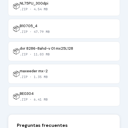
NL75PU_300dpi
📦
.ZIP · 4.54 MB
B10705_4
📦
.ZIP · 47.79 MB
dvr 8286-8ahd-v 01 mx25L128
📦
.ZIP · 11.03 MB
maxeeder mx-2
📦
.ZIP · 1.35 MB
BE0304
📦
.ZIP · 6.41 MB
Preguntas frecuentes