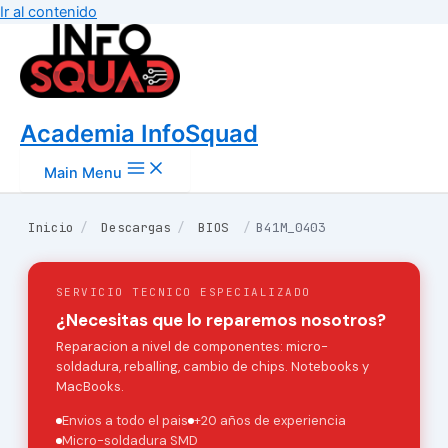
Ir al contenido
Academia InfoSquad
Main Menu
Inicio
/
Descargas
/
BIOS
/
B41M_0403
SERVICIO TECNICO ESPECIALIZADO
¿Necesitas que lo reparemos nosotros?
Reparacion a nivel de componentes: micro-
soldadura, reballing, cambio de chips. Notebooks y
MacBooks.
Envios a todo el pais
+20 años de experiencia
Micro-soldadura SMD