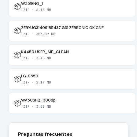
W251ENQ_1
📦
.ZIP · 6.15 MB
ZEBYUG31409185437 G31 ZEBRONIC OK CNF
📦
.ZIP · 383.89 KB
K4450 USER_ME_CLEAN
📦
.ZIP · 3.45 MB
LG-S550
📦
.ZIP · 2.19 MB
WA50SFQ_300dpi
📦
.ZIP · 3.03 MB
Preguntas frecuentes