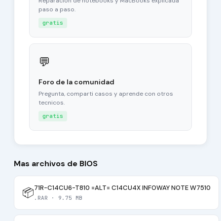
Reparacion de notebooks y MacBooks explicada
paso a paso.
gratis
💬
Foro de la comunidad
Pregunta, comparti casos y aprende con otros
tecnicos.
gratis
Mas archivos de BIOS
71R-C14CU6-T810 =ALT= C14CU4X INFOWAY NOTE W7510
📦
.RAR · 9.75 MB