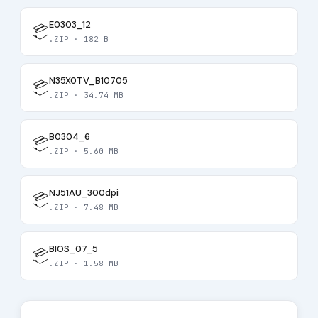
E0303_12
📦
.ZIP · 182 B
N35X0TV_B10705
📦
.ZIP · 34.74 MB
B0304_6
📦
.ZIP · 5.60 MB
NJ51AU_300dpi
📦
.ZIP · 7.48 MB
BIOS_07_5
📦
.ZIP · 1.58 MB