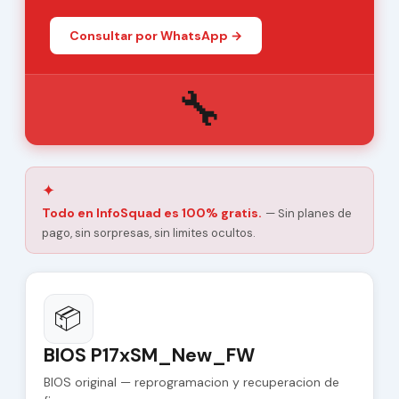
Consultar por WhatsApp →
🔧
✦
Todo en InfoSquad es 100% gratis.
— Sin planes de
pago, sin sorpresas, sin limites ocultos.
📦
BIOS P17xSM_New_FW
BIOS original — reprogramacion y recuperacion de