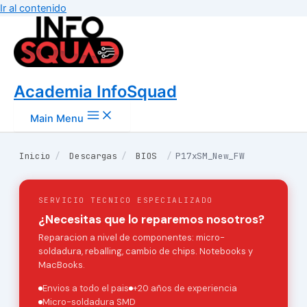
Ir al contenido
Academia InfoSquad
Main Menu
Inicio
/
Descargas
/
BIOS
/
P17xSM_New_FW
SERVICIO TECNICO ESPECIALIZADO
¿Necesitas que lo reparemos nosotros?
Reparacion a nivel de componentes: micro-
soldadura, reballing, cambio de chips. Notebooks y
MacBooks.
Envios a todo el pais
+20 años de experiencia
Micro-soldadura SMD