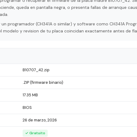
programar o recuperar el firmware de la placa madre B10707_42. Se 
ciende, queda en pantalla negra, o presenta fallas de arranque cau
ada.
tar un programador (CH341A o similar) y software como CH341A Pro
l modelo y revision de tu placa coincidan exactamente antes de fla
B10707_42.zip
.ZIP (firmware binario)
17.35 MB
BIOS
26 de marzo, 2026
✓ Gratuito