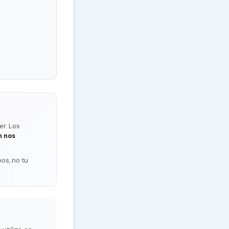
er. Los
n nos
os, no tu