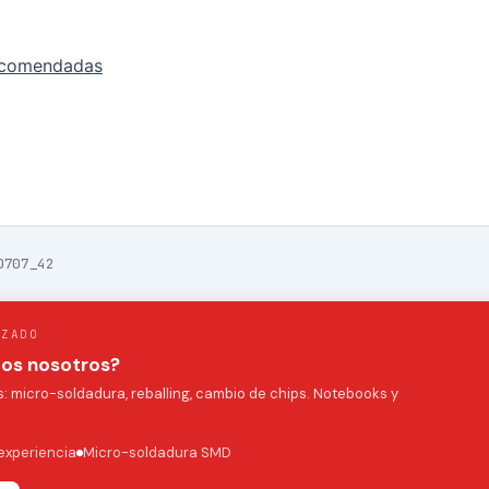
ecomendadas
0707_42
IZADO
mos nosotros?
 micro-soldadura, reballing, cambio de chips. Notebooks y
experiencia
Micro-soldadura SMD