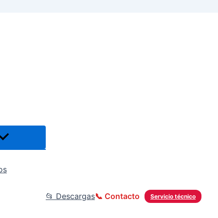
os
📂 Descargas
📞 Contacto
Servicio técnico