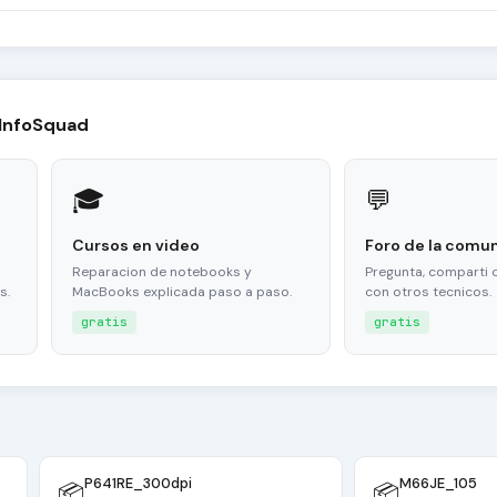
 InfoSquad
🎓
💬
Cursos en video
Foro de la comu
Reparacion de notebooks y
Pregunta, comparti 
s.
MacBooks explicada paso a paso.
con otros tecnicos.
gratis
gratis
P641RE_300dpi
M66JE_105
📦
📦