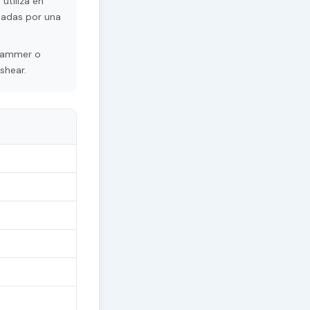
utiliza en
sadas por una
grammer o
shear.