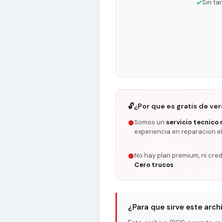
✓
Sin ta
🔓
¿Por que es gratis de ve
Somos un
servicio tecnico 
●
experiencia en reparacion e
No hay plan premium, ni cred
●
Cero trucos
.
¿Para que sirve este arch