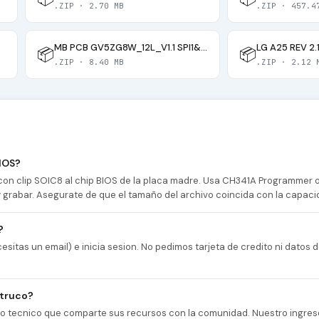
.ZIP · 2.70 MB
.ZIP · 457.4
MB PCB GV5ZG8W_12L_V1.1 SPI1& SPI2 & U5 BIOS
LG A25 REV 2.
📦
📦
.ZIP · 8.40 MB
.ZIP · 2.12 
IOS?
n clip SOIC8 al chip BIOS de la placa madre. Usa CH341A Programmer
 y grabar. Asegurate de que el tamaño del archivo coincida con la capaci
?
esitas un email) e inicia sesion. No pedimos tarjeta de credito ni datos
 truco?
cio tecnico que comparte sus recursos con la comunidad. Nuestro ingres