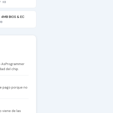
7 KB
1 4MB BIOS & EC
MB
 o AsProgrammer
dad del chip.
 de pago porque no
o viene de las