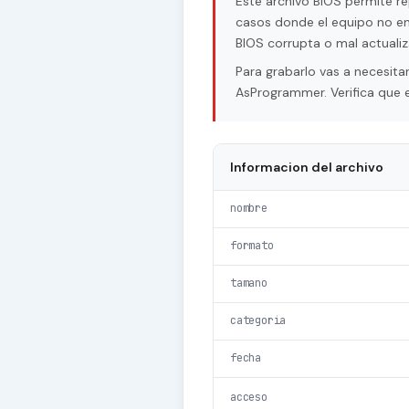
Este archivo BIOS permite re
casos donde el equipo no en
BIOS corrupta o mal actualiz
Para grabarlo vas a necesi
AsProgrammer. Verifica que e
Informacion del archivo
nombre
formato
tamano
categoria
fecha
acceso