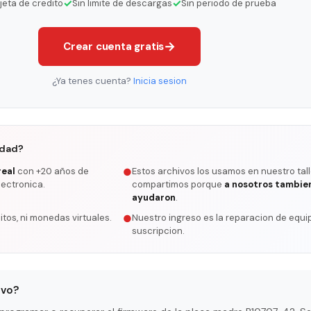
✓
✓
rjeta de credito
Sin limite de descargas
Sin periodo de prueba
→
Crear cuenta gratis
¿Ya tenes cuenta?
Inicia sesion
rdad?
real
con +20 años de
Estos archivos los usamos en nuestro tall
●
lectronica.
compartimos porque
a nosotros tambie
ayudaron
.
itos, ni monedas virtuales.
Nuestro ingreso es la reparacion de equip
●
suscripcion.
ivo?