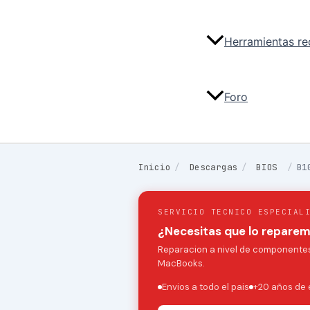
Herramientas r
Foro
Inicio
/
Descargas
/
BIOS
/
B1
SERVICIO TECNICO ESPECIAL
¿Necesitas que lo repare
Reparacion a nivel de componentes:
MacBooks.
Envios a todo el pais
+20 años de 