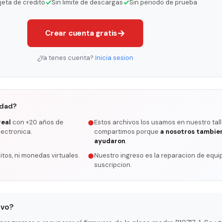
✓
✓
rjeta de credito
Sin limite de descargas
Sin periodo de prueba
→
Crear cuenta gratis
¿Ya tenes cuenta?
Inicia sesion
rdad?
real
con +20 años de
Estos archivos los usamos en nuestro tall
●
lectronica.
compartimos porque
a nosotros tambie
ayudaron
.
itos, ni monedas virtuales.
Nuestro ingreso es la reparacion de equip
●
suscripcion.
ivo?