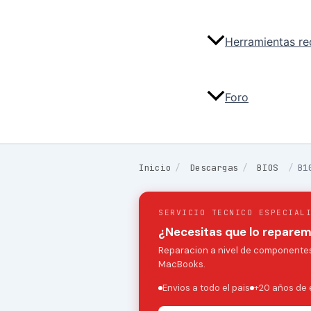
Herramientas r
Foro
Inicio
/
Descargas
/
BIOS
/
B1
SERVICIO TECNICO ESPECIAL
¿Necesitas que lo repare
Reparacion a nivel de componentes:
MacBooks.
Envios a todo el pais
+20 años de 