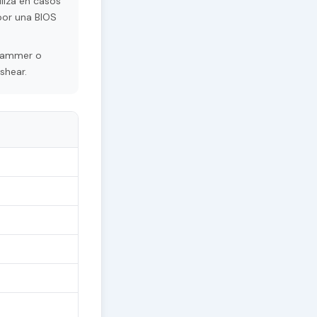
liza en casos
por una BIOS
grammer o
shear.