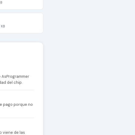
MB
 KB
 o AsProgrammer
dad del chip.
 de pago porque no
o viene de las