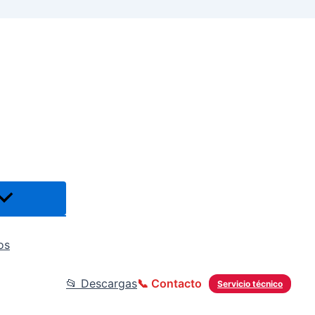
os
📂 Descargas
📞 Contacto
Servicio técnico