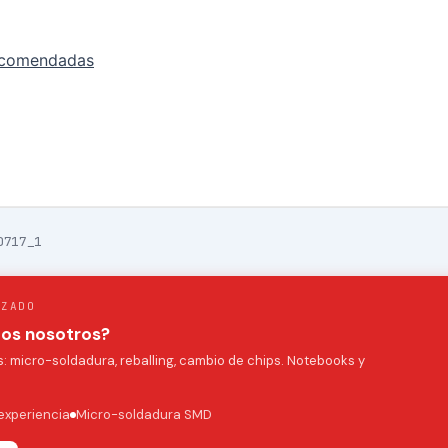
ecomendadas
0717_1
IZADO
mos nosotros?
 micro-soldadura, reballing, cambio de chips. Notebooks y
experiencia
Micro-soldadura SMD