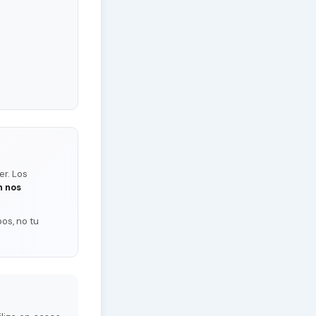
er. Los
n nos
os, no tu