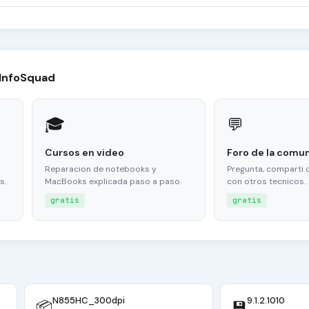
 InfoSquad
🎓
💬
Cursos en video
Foro de la comu
Reparacion de notebooks y
Pregunta, comparti 
s.
MacBooks explicada paso a paso.
con otros tecnicos.
gratis
gratis
N855HC_300dpi
9.1.2.1010
📦
💾