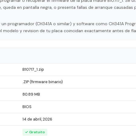
programar o recuperar el firmware de la placa madre B10717_1. Se uti
, queda en pantalla negra, o presenta fallas de arranque causadas 
tar un programador (CH341A o similar) y software como CH341A Pro
l modelo y revision de tu placa coincidan exactamente antes de fla
B10717_1.zip
.ZIP (firmware binario)
80.89 MB
BIOS
14 de abril, 2026
✓ Gratuito