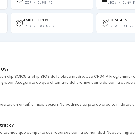
.ZIP · 3.98 MB
.BIN · 1.49 
AMILO LI 1705
E10504_2
📦
📦
.ZIP · 393.56 KB
.ZIP · 31.95
IOS?
n clip SOIC8 al chip BIOS de la placa madre. Usa CH341A Programmer
 y grabar. Asegurate de que el tamaño del archivo coincida con la capaci
?
esitas un email) e inicia sesion. No pedimos tarjeta de credito ni datos
 truco?
cio tecnico que comparte sus recursos con la comunidad. Nuestro ingres