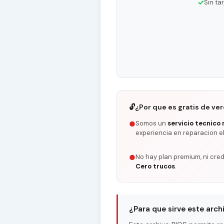
✓
Sin ta
🔓
¿Por que es gratis de ve
Somos un
servicio tecnico 
●
experiencia en reparacion e
No hay plan premium, ni cred
●
Cero trucos
.
¿Para que sirve este arch