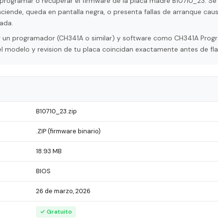
programar o recuperar el firmware de la placa madre B10710_23. Se u
ciende, queda en pantalla negra, o presenta fallas de arranque cau
ada.
tar un programador (CH341A o similar) y software como CH341A Pro
l modelo y revision de tu placa coincidan exactamente antes de fla
B10710_23.zip
.ZIP (firmware binario)
18.93 MB
BIOS
26 de marzo, 2026
✓ Gratuito