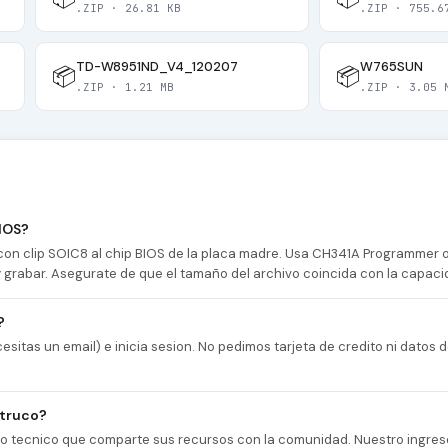
.ZIP · 26.81 KB
.ZIP · 755.6
TD-W8951ND_V4_120207
W765SUN
📦
📦
.ZIP · 1.21 MB
.ZIP · 3.05 
IOS?
n clip SOIC8 al chip BIOS de la placa madre. Usa CH341A Programmer
 y grabar. Asegurate de que el tamaño del archivo coincida con la capaci
?
esitas un email) e inicia sesion. No pedimos tarjeta de credito ni datos
 truco?
cio tecnico que comparte sus recursos con la comunidad. Nuestro ingres