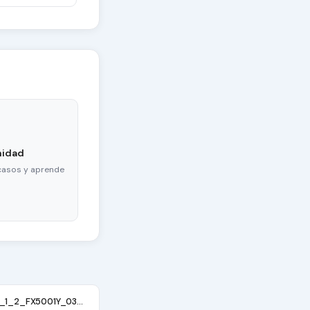
nidad
casos y aprende
SF20PA3_REV_1_2_FX5001Y_03886486_Classmate_Leap_T304_SF20PA6W_BIOS