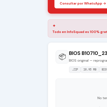
Consultar por WhatsApp →
✦
Todo en InfoSquad es 100% grat
BIOS B10710_2
📦
BIOS original — reprogr
.ZIP
18.93 MB
BIO
No te