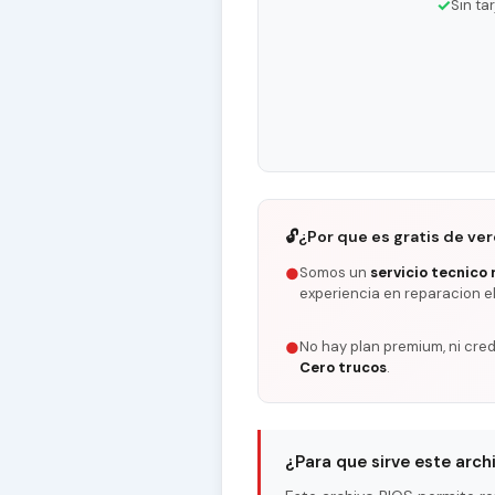
✓
Sin ta
🔓
¿Por que es gratis de ve
Somos un
servicio tecnico 
●
experiencia en reparacion e
No hay plan premium, ni cred
●
Cero trucos
.
¿Para que sirve este arch