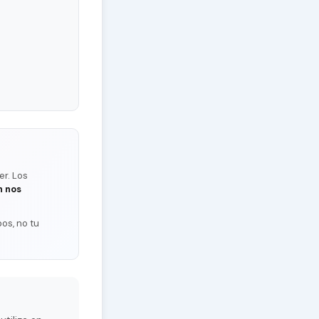
er. Los
n nos
os, no tu