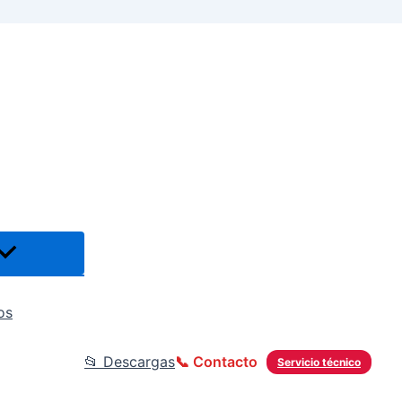
os
📂 Descargas
📞 Contacto
Servicio técnico