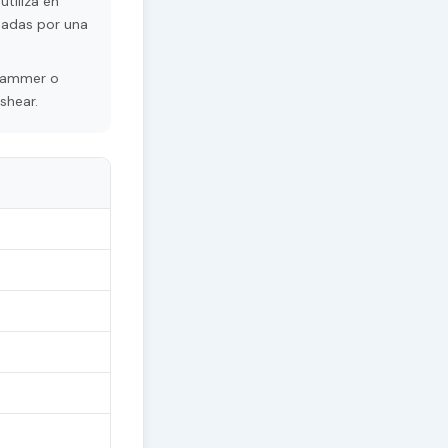
tiliza en
sadas por una
grammer o
shear.