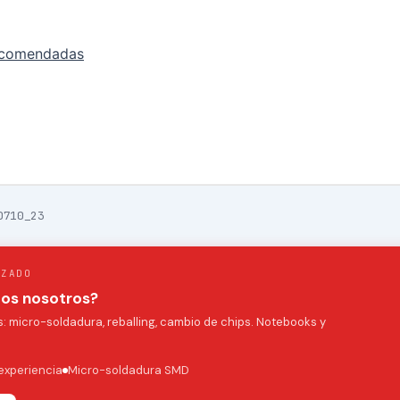
ecomendadas
0710_23
IZADO
mos nosotros?
 micro-soldadura, reballing, cambio de chips. Notebooks y
experiencia
Micro-soldadura SMD