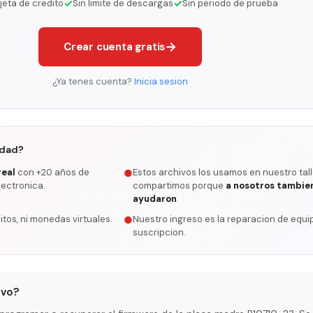
✓
✓
rjeta de credito
Sin limite de descargas
Sin periodo de prueba
→
Crear cuenta gratis
¿Ya tenes cuenta?
Inicia sesion
rdad?
real
con +20 años de
Estos archivos los usamos en nuestro tall
●
lectronica.
compartimos porque
a nosotros tambie
ayudaron
.
itos, ni monedas virtuales.
Nuestro ingreso es la reparacion de equip
●
suscripcion.
ivo?