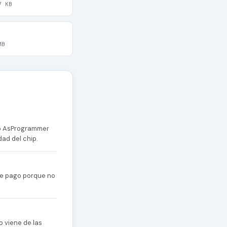
7 KB
MB
 o AsProgrammer
dad del chip.
 de pago porque no
o viene de las