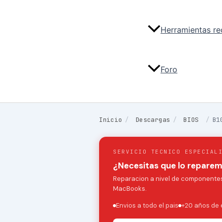
Herramientas r
Foro
Inicio
/
Descargas
/
BIOS
/
B1
SERVICIO TECNICO ESPECIAL
¿Necesitas que lo repare
Reparacion a nivel de componentes:
MacBooks.
Envios a todo el pais
+20 años de 