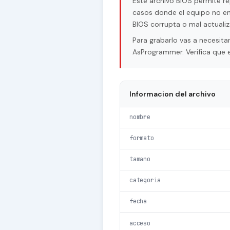
Este archivo BIOS permite re
casos donde el equipo no en
BIOS corrupta o mal actualiz
Para grabarlo vas a necesi
AsProgrammer. Verifica que e
Informacion del archivo
nombre
formato
tamano
categoria
fecha
acceso