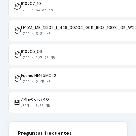
B10707_10
📦
.ZIP · 33.83 MB
LF15M_MB_13308_1_448_00Z04_0011_BIOS_100%_OK_W2
📦
.ZIP · 3.31 MB
B10705_56
📦
.ZIP · 127.96 MB
Esonic HM65MCL2
📦
.ZIP · 2.45 MB
a14hv0x rev4.0
💾
.BIN · 8.00 MB
Preguntas frecuentes