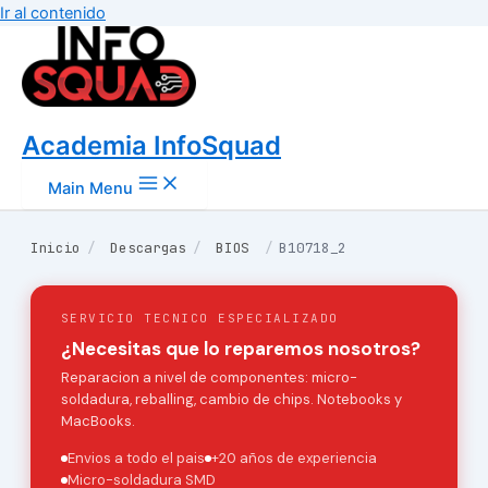
Ir al contenido
Academia InfoSquad
Main Menu
Inicio
/
Descargas
/
BIOS
/
B10718_2
SERVICIO TECNICO ESPECIALIZADO
¿Necesitas que lo reparemos nosotros?
Reparacion a nivel de componentes: micro-
soldadura, reballing, cambio de chips. Notebooks y
MacBooks.
Envios a todo el pais
+20 años de experiencia
Micro-soldadura SMD