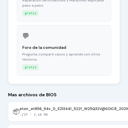
Reparacion de notebooks y MacBooks explicada
paso a paso.
gratis
💬
Foro de la comunidad
Pregunta, comparti casos y aprende con otros
tecnicos.
gratis
Mas archivos de BIOS
eton_et856_94v_0_E213441_5221_W25Q32V@SOIC8_20210
📦
.ZIP · 2.68 MB