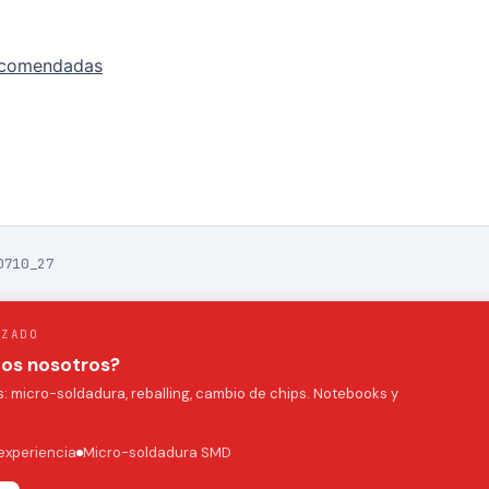
ecomendadas
0710_27
IZADO
mos nosotros?
 micro-soldadura, reballing, cambio de chips. Notebooks y
experiencia
Micro-soldadura SMD