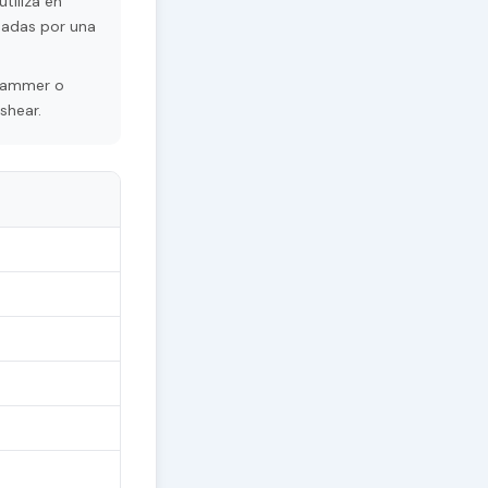
tiliza en
sadas por una
grammer o
shear.