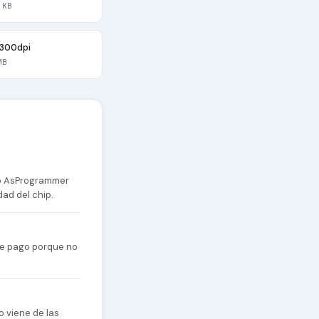
 KB
300dpi
MB
 o AsProgrammer
dad del chip.
 de pago porque no
o viene de las