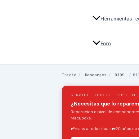
Herramientas r
Foro
Inicio
/
Descargas
/
BIOS
/
B1
SERVICIO TECNICO ESPECIAL
¿Necesitas que lo repare
Reparacion a nivel de componentes:
MacBooks.
Envios a todo el pais
+20 años de 