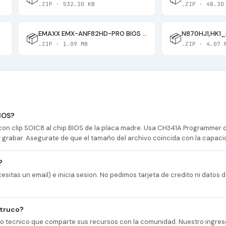
.ZIP · 532.20 KB
.ZIP · 48.30
EMAXX EMX-ANF82HD-PRO BIOS V1.6
N870HJ1,HK1_
📦
📦
.ZIP · 1.09 MB
.ZIP · 4.07 
IOS?
n clip SOIC8 al chip BIOS de la placa madre. Usa CH341A Programmer
 y grabar. Asegurate de que el tamaño del archivo coincida con la capaci
?
esitas un email) e inicia sesion. No pedimos tarjeta de credito ni datos
 truco?
cio tecnico que comparte sus recursos con la comunidad. Nuestro ingres