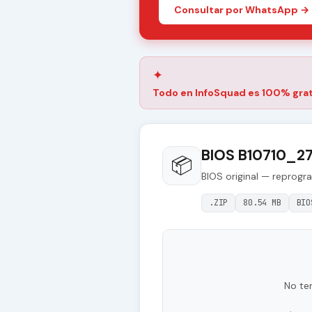
Consultar por WhatsApp →
✦
Todo en InfoSquad es 100% grat
BIOS B10710_2
📦
BIOS original — reprogr
.ZIP
80.54 MB
BIO
No te