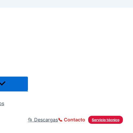
os
📂 Descargas
📞 Contacto
Servicio técnico