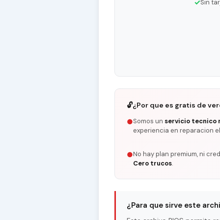
✓
Sin ta
🔓
¿Por que es gratis de ve
Somos un
servicio tecnico 
●
experiencia en reparacion e
No hay plan premium, ni cred
●
Cero trucos
.
¿Para que sirve este arch