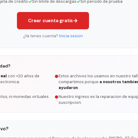
✓
✓
rjeta de credito
Sin limite de descargas
Sin periodo de prueba
→
Crear cuenta gratis
¿Ya tenes cuenta?
Inicia sesion
rdad?
real
con +20 años de
Estos archivos los usamos en nuestro tall
●
lectronica.
compartimos porque
a nosotros tambie
ayudaron
.
itos, ni monedas virtuales.
Nuestro ingreso es la reparacion de equip
●
suscripcion.
ivo?