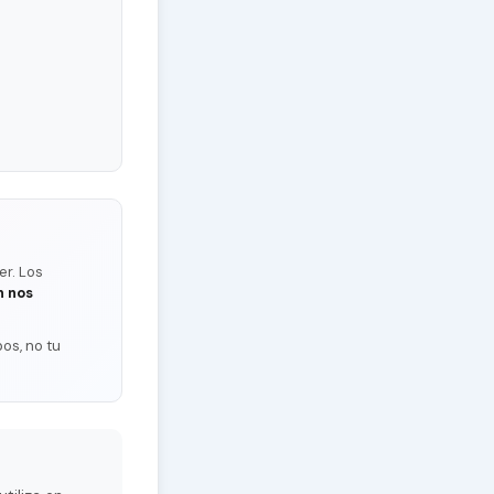
er. Los
n nos
os, no tu