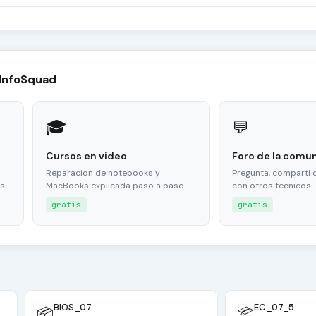
 InfoSquad
🎓
💬
Cursos en video
Foro de la comu
Reparacion de notebooks y
Pregunta, comparti 
s.
MacBooks explicada paso a paso.
con otros tecnicos.
gratis
gratis
BIOS_07
EC_07_5
📦
📦