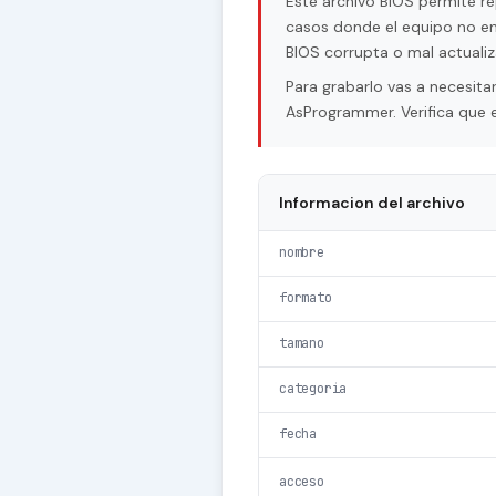
Este archivo BIOS permite re
casos donde el equipo no en
BIOS corrupta o mal actualiz
Para grabarlo vas a necesi
AsProgrammer. Verifica que e
Informacion del archivo
nombre
formato
tamano
categoria
fecha
acceso