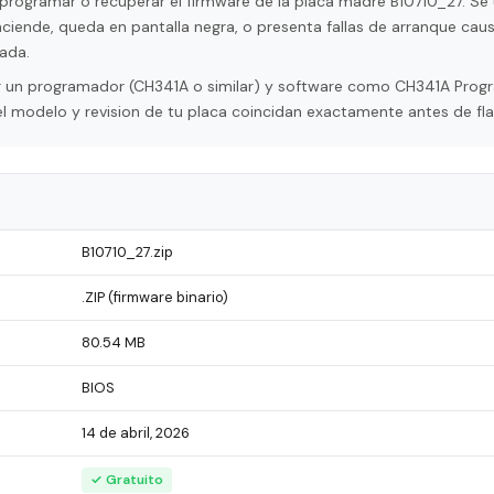
programar o recuperar el firmware de la placa madre B10710_27. Se u
ciende, queda en pantalla negra, o presenta fallas de arranque cau
ada.
tar un programador (CH341A o similar) y software como CH341A Pro
l modelo y revision de tu placa coincidan exactamente antes de fla
B10710_27.zip
.ZIP (firmware binario)
80.54 MB
BIOS
14 de abril, 2026
✓ Gratuito