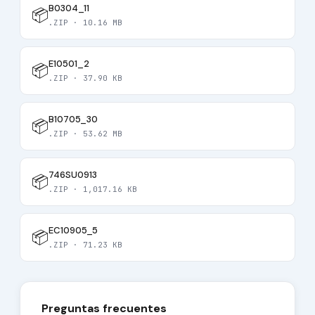
B0304_11
📦
.ZIP · 10.16 MB
E10501_2
📦
.ZIP · 37.90 KB
B10705_30
📦
.ZIP · 53.62 MB
746SU0913
📦
.ZIP · 1,017.16 KB
EC10905_5
📦
.ZIP · 71.23 KB
Preguntas frecuentes