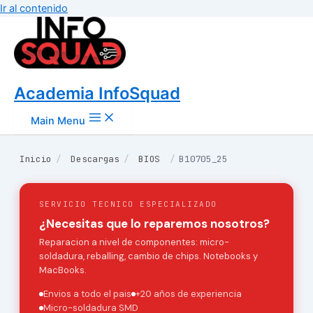
Ir al contenido
Academia InfoSquad
Main Menu
Inicio
/
Descargas
/
BIOS
/
B10705_25
SERVICIO TECNICO ESPECIALIZADO
¿Necesitas que lo reparemos nosotros?
Reparacion a nivel de componentes: micro-
soldadura, reballing, cambio de chips. Notebooks y
MacBooks.
Envios a todo el pais
+20 años de experiencia
Micro-soldadura SMD