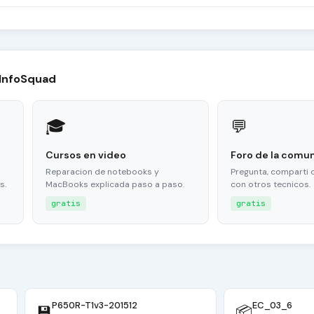
 InfoSquad
🎓
💬
Cursos en video
Foro de la comu
Reparacion de notebooks y
Pregunta, comparti 
s.
MacBooks explicada paso a paso.
con otros tecnicos.
gratis
gratis
P650R-T1v3-201512
EC_03_6
💾
📦