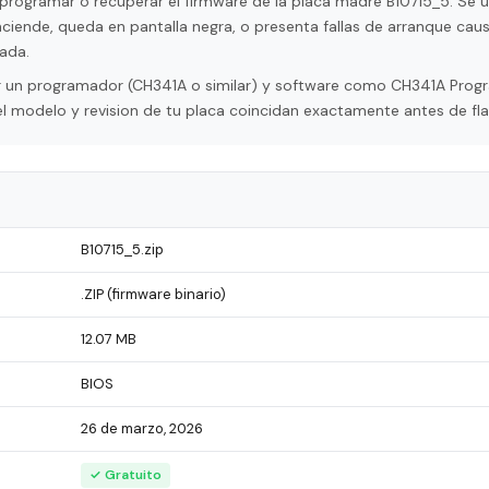
programar o recuperar el firmware de la placa madre B10715_5. Se ut
ciende, queda en pantalla negra, o presenta fallas de arranque cau
ada.
tar un programador (CH341A o similar) y software como CH341A Pro
l modelo y revision de tu placa coincidan exactamente antes de fla
B10715_5.zip
.ZIP (firmware binario)
12.07 MB
BIOS
26 de marzo, 2026
✓ Gratuito