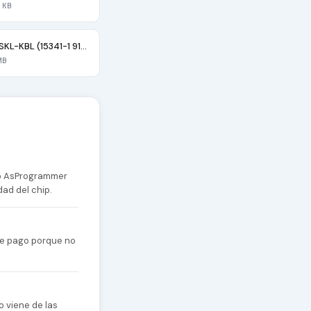
 KB
VEGAS TURIS SKL-KBL (15341-1 91N85)
MB
 o AsProgrammer
dad del chip.
 de pago porque no
o viene de las