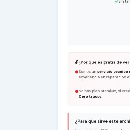
✓
Sin ta
🔓
¿Por que es gratis de ve
Somos un
servicio tecnico 
●
experiencia en reparacion e
No hay plan premium, ni cred
●
Cero trucos
.
¿Para que sirve este arch