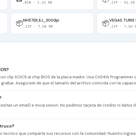
.BIN · 1.23 MB
.ZIP · 51.28
NH57EK,EJ_300dpi
📦
📦
.ZIP · 7.58 MB
.ZIP · 7.50 
IOS?
n clip SOIC8 al chip BIOS de la placa madre. Usa CH341A Programmer
 y grabar. Asegurate de que el tamaño del archivo coincida con la capaci
?
esitas un email) e inicia sesion. No pedimos tarjeta de credito ni datos
 truco?
cio tecnico que comparte sus recursos con la comunidad. Nuestro ingres