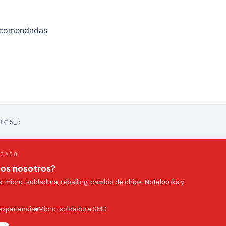
ecomendadas
0715_5
IZADO
mos nosotros?
 micro-soldadura, reballing, cambio de chips. Notebooks y
experiencia
Micro-soldadura SMD