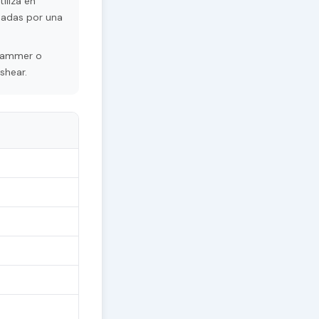
iliza en
sadas por una
grammer o
shear.