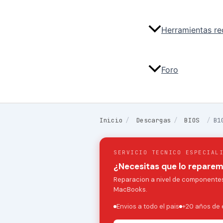
Herramientas r
Foro
Inicio
/
Descargas
/
BIOS
/
B1
SERVICIO TECNICO ESPECIAL
¿Necesitas que lo repare
Reparacion a nivel de componentes:
MacBooks.
Envios a todo el pais
+20 años de 