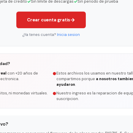
✓
✓
rjeta de credito
Sin limite de descargas
Sin periodo de prueba
→
Crear cuenta gratis
¿Ya tenes cuenta?
Inicia sesion
rdad?
real
con +20 años de
Estos archivos los usamos en nuestro tall
●
lectronica.
compartimos porque
a nosotros tambie
ayudaron
.
itos, ni monedas virtuales.
Nuestro ingreso es la reparacion de equip
●
suscripcion.
ivo?