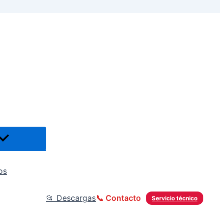
os
📂 Descargas
📞 Contacto
Servicio técnico