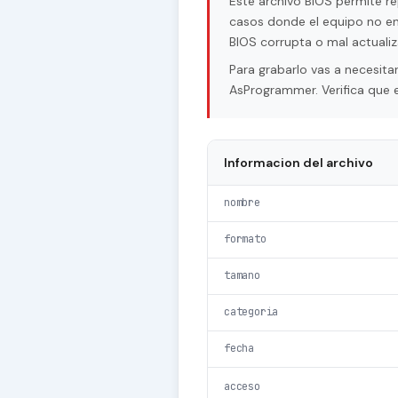
Este archivo BIOS permite re
casos donde el equipo no en
BIOS corrupta o mal actualiz
Para grabarlo vas a necesi
AsProgrammer. Verifica que e
Informacion del archivo
nombre
formato
tamano
categoria
fecha
acceso