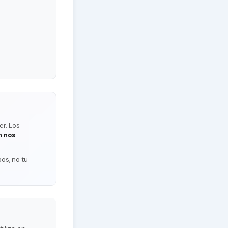
er. Los
n nos
os, no tu