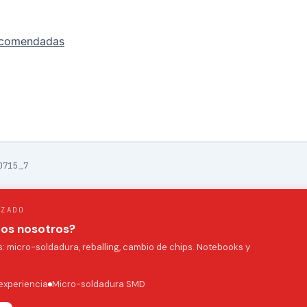
ecomendadas
0715_7
IZADO
mos nosotros?
 micro-soldadura, reballing, cambio de chips. Notebooks y
experiencia
Micro-soldadura SMD