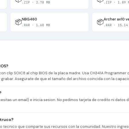
.ZIP · 2.78 MB
.ZIP · 1.89 
NBG460
Archer ax10 ve
📦
📦
.RAR · 1.60 MB
.RAR · 15.14
IOS?
n clip SOIC8 al chip BIOS de la placa madre. Usa CH341A Programmer
 y grabar. Asegurate de que el tamaño del archivo coincida con la capaci
?
esitas un email) e inicia sesion. No pedimos tarjeta de credito ni datos
 truco?
cio tecnico que comparte sus recursos con la comunidad. Nuestro ingres