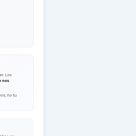
er. Los
n nos
os, no tu