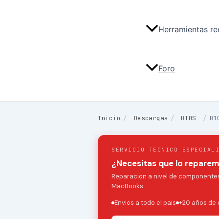
Herramientas r
Foro
Inicio
/
Descargas
/
BIOS
/
B1
SERVICIO TECNICO ESPECIAL
¿Necesitas que lo repare
Reparacion a nivel de componentes:
MacBooks.
Envios a todo el pais
+20 años de 