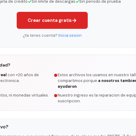
✓
✓
rjeta de credito
Sin limite de descargas
Sin periodo de prueba
→
Crear cuenta gratis
¿Ya tenes cuenta?
Inicia sesion
rdad?
real
con +20 años de
Estos archivos los usamos en nuestro tall
●
lectronica.
compartimos porque
a nosotros tambie
ayudaron
.
itos, ni monedas virtuales.
Nuestro ingreso es la reparacion de equip
●
suscripcion.
ivo?