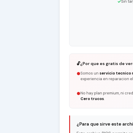
✓
Sin ta
🔓
¿Por que es gratis de ve
Somos un
servicio tecnico 
●
experiencia en reparacion e
No hay plan premium, ni cred
●
Cero trucos
.
¿Para que sirve este arch