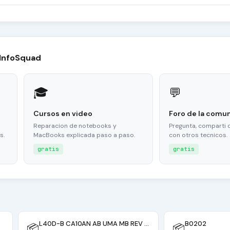
 InfoSquad
🎓
💬
Cursos en video
Foro de la comu
Reparacion de notebooks y
Pregunta, comparti 
s.
MacBooks explicada paso a paso.
con otros tecnicos.
gratis
gratis
L40D-B CA10AN AB UMA MB REV 2.1 fix
B0202
📦
📦