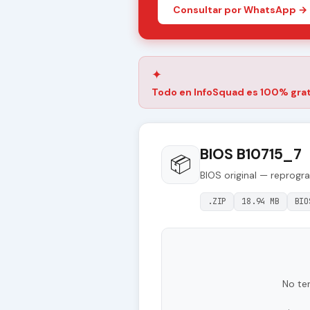
Consultar por WhatsApp →
✦
Todo en InfoSquad es 100% grat
BIOS B10715_7
📦
BIOS original — reprogr
.ZIP
18.94 MB
BIO
No te