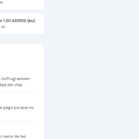
MB
r 1.20 AX1500 (eu)
 MB
 o AsProgrammer
dad del chip.
 de pago porque no
o viene de las