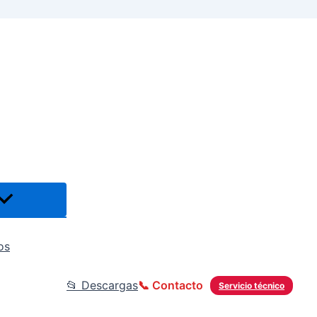
os
📂 Descargas
📞 Contacto
Servicio técnico