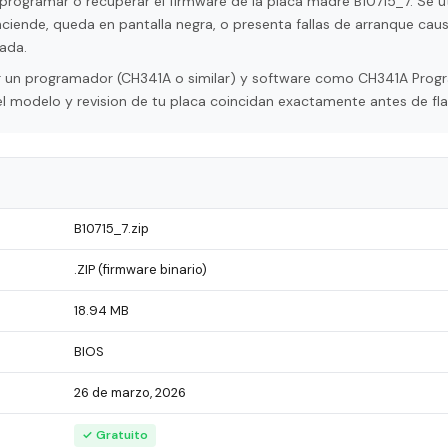
programar o recuperar el firmware de la placa madre B10715_7. Se ut
ciende, queda en pantalla negra, o presenta fallas de arranque cau
ada.
tar un programador (CH341A o similar) y software como CH341A Pro
l modelo y revision de tu placa coincidan exactamente antes de fla
B10715_7.zip
.ZIP (firmware binario)
18.94 MB
BIOS
26 de marzo, 2026
✓ Gratuito