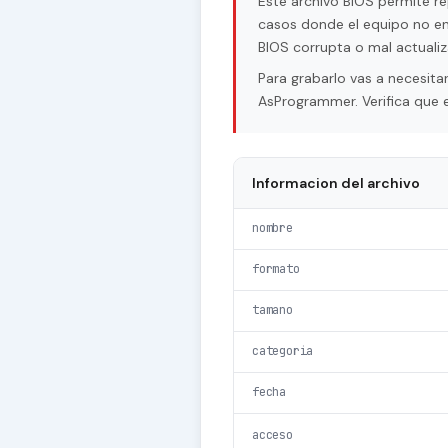
Este archivo BIOS permite re
casos donde el equipo no en
BIOS corrupta o mal actualiz
Para grabarlo vas a necesi
AsProgrammer. Verifica que e
Informacion del archivo
nombre
formato
tamano
categoria
fecha
acceso