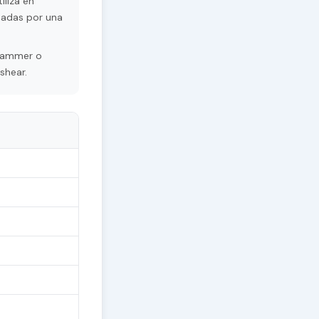
iliza en
sadas por una
grammer o
shear.