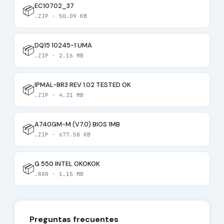
EC10702_37
📦
.ZIP · 50.09 KB
DQ15 10245-1 UMA
📦
.ZIP · 2.16 MB
IPMAL-BR3 REV 1.02 TESTED OK
📦
.ZIP · 4.31 MB
A740GM-M (V7.0) BIOS 1MB
📦
.ZIP · 677.58 KB
G 550 INTEL OKOKOK
📦
.RAR · 1.15 MB
Preguntas frecuentes