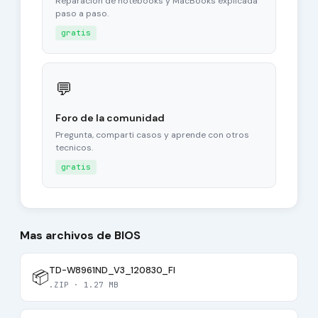
Reparacion de notebooks y MacBooks explicada
paso a paso.
gratis
💬
Foro de la comunidad
Pregunta, comparti casos y aprende con otros
tecnicos.
gratis
Mas archivos de BIOS
TD-W8961ND_V3_120830_FI
📦
.ZIP · 1.27 MB