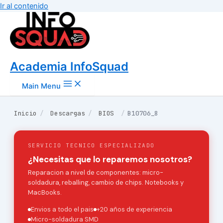
Ir al contenido
Academia InfoSquad
Main Menu
Inicio
/
Descargas
/
BIOS
/
B10706_8
SERVICIO TECNICO ESPECIALIZADO
¿Necesitas que lo reparemos nosotros?
Reparacion a nivel de componentes: micro-
soldadura, reballing, cambio de chips. Notebooks y
MacBooks.
Envios a todo el pais
+20 años de experiencia
Micro-soldadura SMD