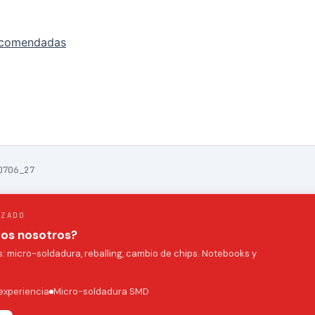
ecomendadas
0706_27
IZADO
mos nosotros?
 micro-soldadura, reballing, cambio de chips. Notebooks y
experiencia
Micro-soldadura SMD