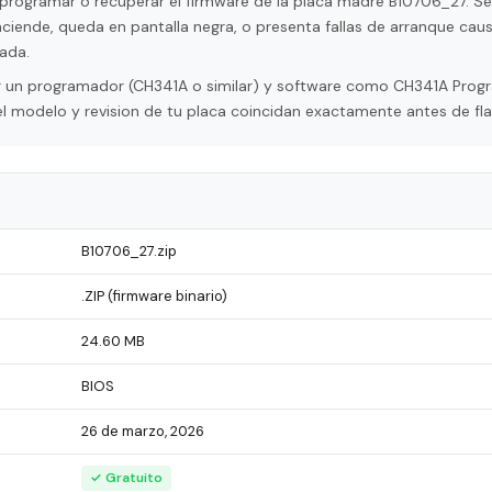
programar o recuperar el firmware de la placa madre B10706_27. Se 
ciende, queda en pantalla negra, o presenta fallas de arranque cau
ada.
tar un programador (CH341A o similar) y software como CH341A Pro
l modelo y revision de tu placa coincidan exactamente antes de fla
B10706_27.zip
.ZIP (firmware binario)
24.60 MB
BIOS
26 de marzo, 2026
✓ Gratuito