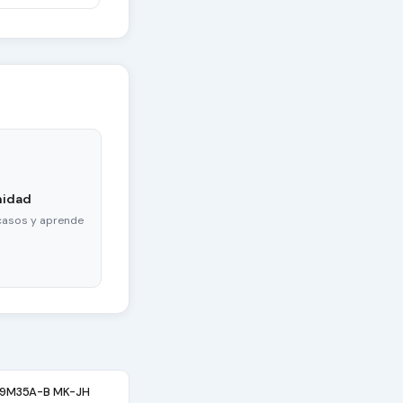
nidad
casos y aprende
19M35A-B MK-JH