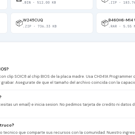
.BIN · 512.00 KB
.ZIP · 183.7
W245CUQ
B460H6-M14 
📦
📦
.ZIP · 736.33 KB
.RAR · 5.55 
IOS?
n clip SOIC8 al chip BIOS de la placa madre. Usa CH341A Programmer
 y grabar. Asegurate de que el tamaño del archivo coincida con la capaci
?
esitas un email) e inicia sesion. No pedimos tarjeta de credito ni datos
 truco?
cio tecnico que comparte sus recursos con la comunidad. Nuestro ingres