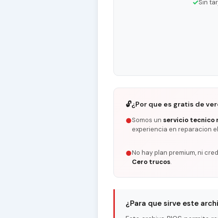
✓
Sin ta
🔓
¿Por que es gratis de ve
Somos un
servicio tecnico 
●
experiencia en reparacion e
No hay plan premium, ni cred
●
Cero trucos
.
¿Para que sirve este arch