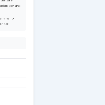
utiliza en
sadas por una
grammer o
shear.