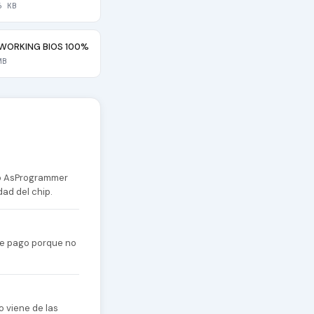
6 KB
WORKING BIOS 100%
MB
 o AsProgrammer
dad del chip.
 de pago porque no
o viene de las