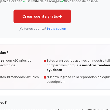
✓
✓
rjeta de credito
Sin limite de descargas
Sin periodo de prueba
→
Crear cuenta gratis
¿Ya tenes cuenta?
Inicia sesion
rdad?
real
con +20 años de
Estos archivos los usamos en nuestro tall
●
lectronica.
compartimos porque
a nosotros tambie
ayudaron
.
itos, ni monedas virtuales.
Nuestro ingreso es la reparacion de equip
●
suscripcion.
ivo?