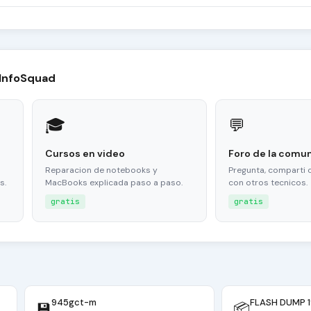
 InfoSquad
🎓
💬
Cursos en video
Foro de la comu
Reparacion de notebooks y
Pregunta, comparti 
s.
MacBooks explicada paso a paso.
con otros tecnicos.
gratis
gratis
945gct-m
FLASH DUMP 
💾
📦