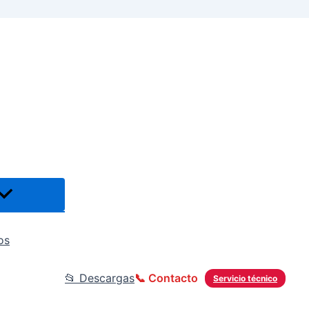
os
📂 Descargas
📞 Contacto
Servicio técnico