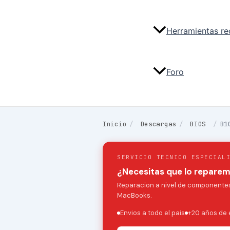
Herramientas r
Foro
Inicio
/
Descargas
/
BIOS
/
B1
SERVICIO TECNICO ESPECIAL
¿Necesitas que lo repare
Reparacion a nivel de componentes:
MacBooks.
Envios a todo el pais
+20 años de 