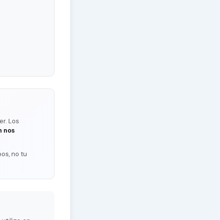
er. Los
n nos
os, no tu