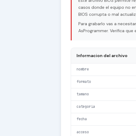
Este archivo BIOS permite re
casos donde el equipo no en
BIOS corrupta o mal actualiz
Para grabarlo vas a necesi
AsProgrammer. Verifica que e
Informacion del archivo
nombre
formato
tamano
categoria
fecha
acceso