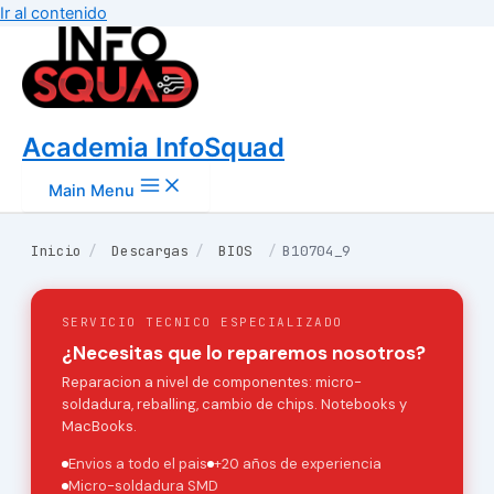
Ir al contenido
Academia InfoSquad
Main Menu
Inicio
/
Descargas
/
BIOS
/
B10704_9
SERVICIO TECNICO ESPECIALIZADO
¿Necesitas que lo reparemos nosotros?
Reparacion a nivel de componentes: micro-
soldadura, reballing, cambio de chips. Notebooks y
MacBooks.
Envios a todo el pais
+20 años de experiencia
Micro-soldadura SMD