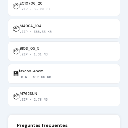
EC10706_20
📦
.ZIP · 35.98 KB
M400A_104
📦
.ZIP · 388.55 KB
BIOS_05_5
📦
.ZIP · 1.01 MB
faxcon-45cm
💾
.BIN · 512.00 KB
M762SUN
📦
.ZIP · 2.78 MB
Preguntas frecuentes