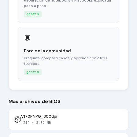
Reparacion de notebooks y MacBooks explicada
paso a paso.
gratis
💬
Foro de la comunidad
Pregunta, comparti casos y aprende con otros
tecnicos.
gratis
Mas archivos de BIOS
V170PNPQ_300dpi
📦
.ZIP · 3.87 MB