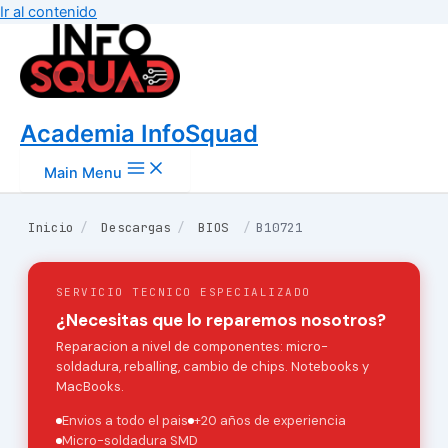
Ir al contenido
Academia InfoSquad
Main Menu
Inicio
/
Descargas
/
BIOS
/
B10721
SERVICIO TECNICO ESPECIALIZADO
¿Necesitas que lo reparemos nosotros?
Reparacion a nivel de componentes: micro-
soldadura, reballing, cambio de chips. Notebooks y
MacBooks.
Envios a todo el pais
+20 años de experiencia
Micro-soldadura SMD