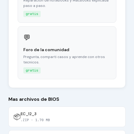
Reparacion de notebooks y MacBooks explicada
paso a paso.
gratis
💬
Foro de la comunidad
Pregunta, comparti casos y aprende con otros
tecnicos.
gratis
Mas archivos de BIOS
EC_12_3
📦
.ZIP · 1.70 MB