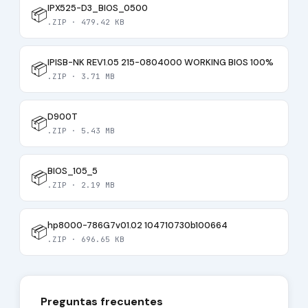
IPX525-D3_BIOS_0500
📦
.ZIP · 479.42 KB
IPISB-NK REV1.05 215-0804000 WORKING BIOS 100%
📦
.ZIP · 3.71 MB
D900T
📦
.ZIP · 5.43 MB
BIOS_105_5
📦
.ZIP · 2.19 MB
hp8000-786G7v01.02 104710730b100664
📦
.ZIP · 696.65 KB
Preguntas frecuentes