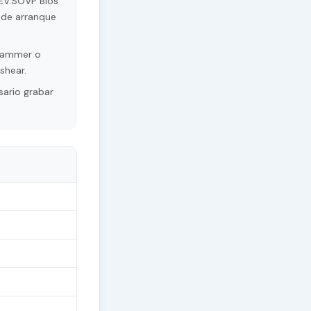
REV.SOVP Bios
s de arranque
grammer o
shear.
sario grabar