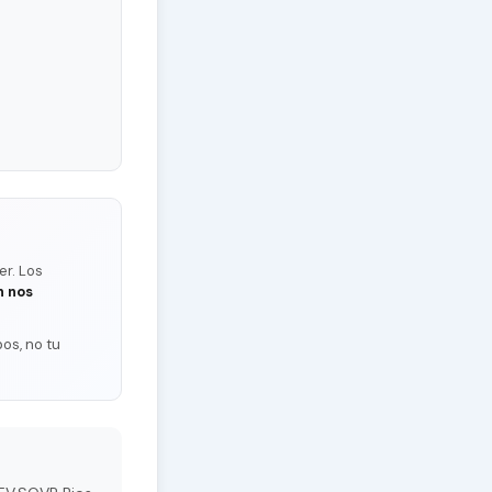
er. Los
n nos
os, no tu