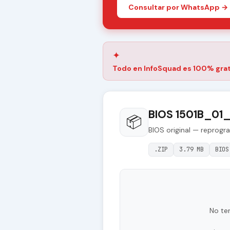
Consultar por WhatsApp →
✦
Todo en InfoSquad es 100% grat
BIOS 1501B_01_
📦
BIOS original — reprogr
.ZIP
3.79 MB
BIOS
No te