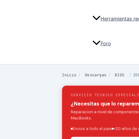
Herramientas r
Foro
Inicio
/
Descargas
/
BIOS
/
15
SERVICIO TECNICO ESPECIAL
¿Necesitas que lo repare
Reparacion a nivel de componentes:
MacBooks.
Envios a todo el pais
+20 años de 