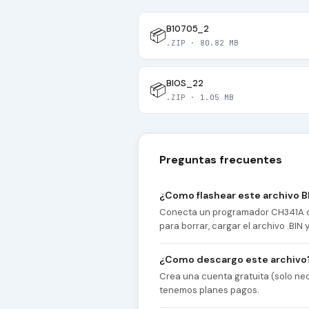
B10705_2
📦
.ZIP · 80.82 MB
BIOS_22
📦
.ZIP · 1.05 MB
Preguntas frecuentes
¿Como flashear este archivo B
Conecta un programador CH341A co
para borrar, cargar el archivo .BIN
¿Como descargo este archivo
Crea una cuenta gratuita (solo nec
tenemos planes pagos.