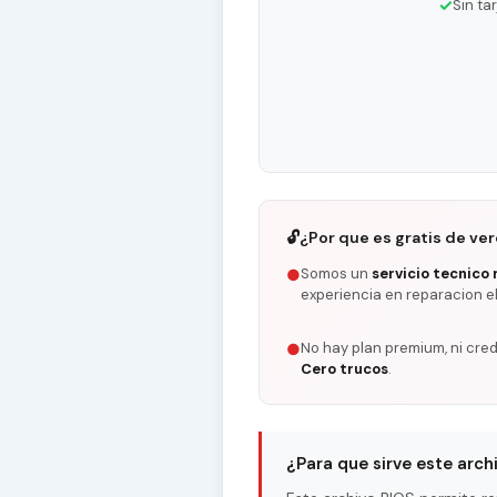
✓
Sin ta
🔓
¿Por que es gratis de ve
Somos un
servicio tecnico 
●
experiencia en reparacion e
No hay plan premium, ni cred
●
Cero trucos
.
¿Para que sirve este arch