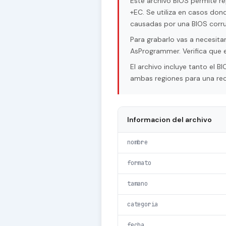
Este archivo BIOS permite r
+EC. Se utiliza en casos don
causadas por una BIOS corru
Para grabarlo vas a necesi
AsProgrammer. Verifica que e
El archivo incluye tanto el
ambas regiones para una re
Informacion del archivo
nombre
formato
tamano
categoria
fecha