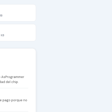
MB
 KB
 o AsProgrammer
dad del chip.
 de pago porque no