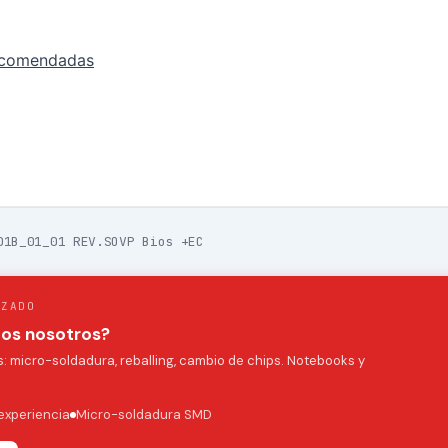
ecomendadas
01B_01_01 REV.SOVP Bios +EC
IZADO
mos nosotros?
 micro-soldadura, reballing, cambio de chips. Notebooks y
experiencia
Micro-soldadura SMD