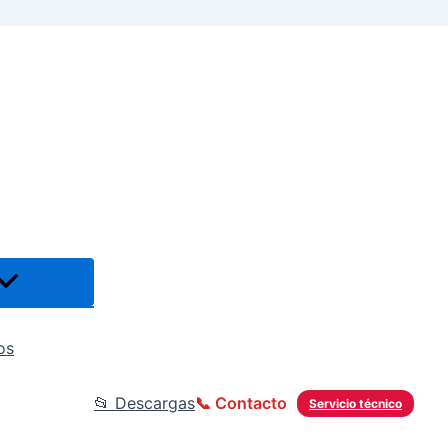
os
📂 Descargas
📞 Contacto
Servicio técnico