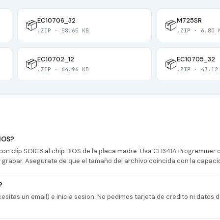
EC10706_32
M725SR
📦
📦
.ZIP · 58.65 KB
.ZIP · 6.80 
EC10702_12
EC10705_32
📦
📦
.ZIP · 64.96 KB
.ZIP · 47.12
IOS?
n clip SOIC8 al chip BIOS de la placa madre. Usa CH341A Programmer
 y grabar. Asegurate de que el tamaño del archivo coincida con la capaci
?
esitas un email) e inicia sesion. No pedimos tarjeta de credito ni datos