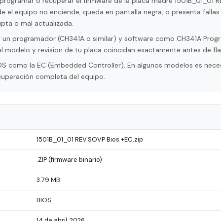
eprogramar o recuperar el firmware de la placa madre 1501B_01_01 
de el equipo no enciende, queda en pantalla negra, o presenta falla
pta o mal actualizada.
tar un programador (CH341A o similar) y software como CH341A Pro
l modelo y revision de tu placa coincidan exactamente antes de fla
 BIOS como la EC (Embedded Controller). En algunos modelos es nece
cuperación completa del equipo.
1501B_01_01 REV.SOVP Bios +EC.zip
.ZIP (firmware binario)
3.79 MB
BIOS
14 de abril, 2026