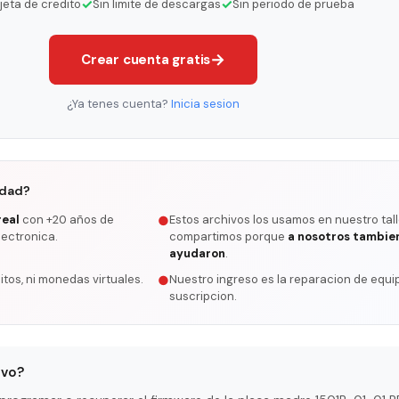
✓
✓
rjeta de credito
Sin limite de descargas
Sin periodo de prueba
→
Crear cuenta gratis
¿Ya tenes cuenta?
Inicia sesion
rdad?
real
con +20 años de
Estos archivos los usamos en nuestro tall
●
lectronica.
compartimos porque
a nosotros tambie
ayudaron
.
itos, ni monedas virtuales.
Nuestro ingreso es la reparacion de equip
●
suscripcion.
ivo?