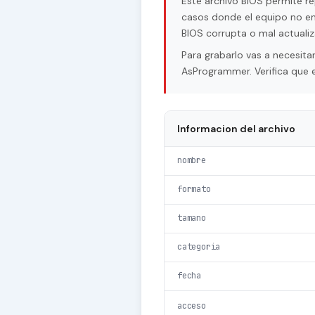
Este archivo BIOS permite re
casos donde el equipo no en
BIOS corrupta o mal actualiz
Para grabarlo vas a necesi
AsProgrammer. Verifica que e
Informacion del archivo
nombre
formato
tamano
categoria
fecha
acceso