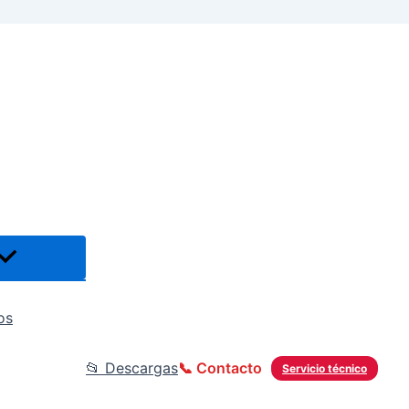
os
📂 Descargas
📞 Contacto
Servicio técnico