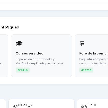
 InfoSquad
🎓
💬
Cursos en video
Foro de la comu
Reparacion de notebooks y
Pregunta, comparti 
s.
MacBooks explicada paso a paso.
con otros tecnicos.
gratis
gratis
B10510_2
E0501
📦
📦