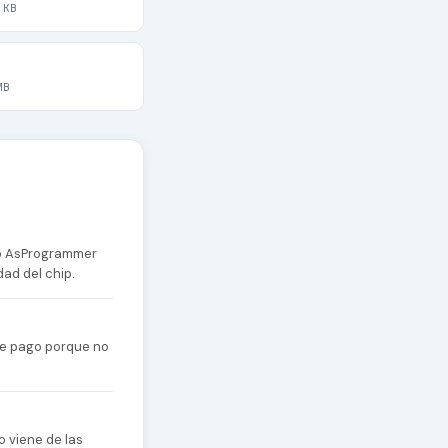
 KB
MB
 o AsProgrammer
dad del chip.
 de pago porque no
o viene de las