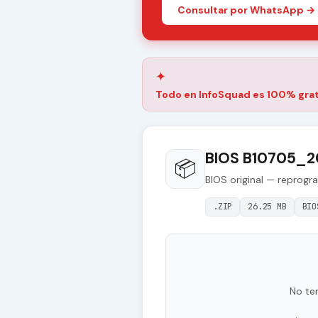
Consultar por WhatsApp →
✦
Todo en InfoSquad es 100% grat
BIOS B10705_2
📦
BIOS original — reprogr
.ZIP
26.25 MB
BIO
No te