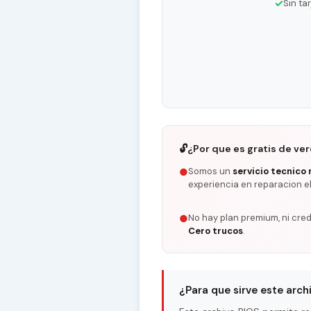
✓
Sin ta
🔓
¿Por que es gratis de ve
Somos un
servicio tecnico 
●
experiencia en reparacion e
No hay plan premium, ni cred
●
Cero trucos
.
¿Para que sirve este arch