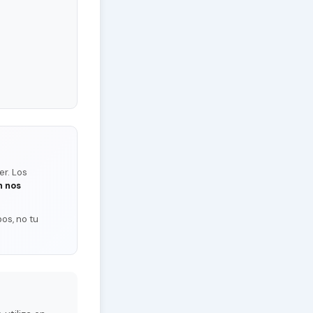
er. Los
n nos
os, no tu