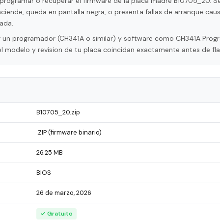
programar o recuperar el firmware de la placa madre B10705_20. Se 
ciende, queda en pantalla negra, o presenta fallas de arranque cau
ada.
tar un programador (CH341A o similar) y software como CH341A Pro
l modelo y revision de tu placa coincidan exactamente antes de fla
B10705_20.zip
.ZIP (firmware binario)
26.25 MB
BIOS
26 de marzo, 2026
✓ Gratuito