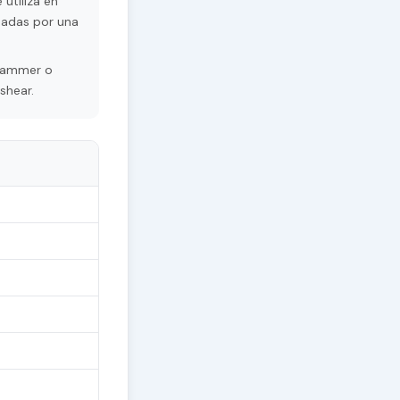
utiliza en
sadas por una
grammer o
shear.