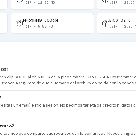
.ZIP · 12.20 MB
.ZIP · 28.67
NH55HHQ_300dpi
BIOS_02_3
📦
📦
.ZIP · 5.52 MB
.ZIP · 2.95 
IOS?
n clip SOIC8 al chip BIOS de la placa madre. Usa CH341A Programmer
 y grabar. Asegurate de que el tamaño del archivo coincida con la capaci
?
esitas un email) e inicia sesion. No pedimos tarjeta de credito ni datos
 truco?
cio tecnico que comparte sus recursos con la comunidad. Nuestro ingres