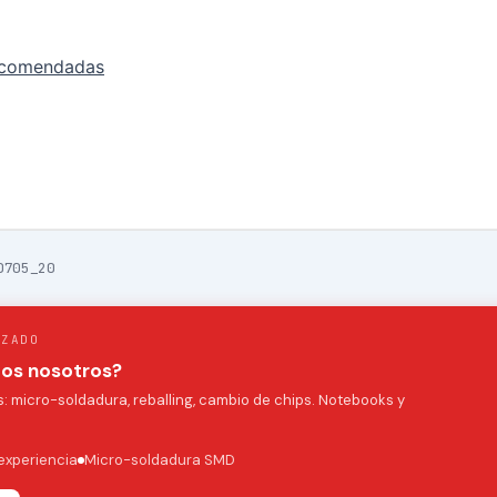
ecomendadas
0705_20
IZADO
mos nosotros?
 micro-soldadura, reballing, cambio de chips. Notebooks y
experiencia
Micro-soldadura SMD