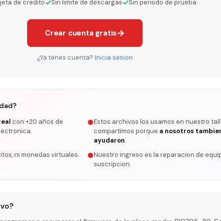
✓
✓
rjeta de credito
Sin limite de descargas
Sin periodo de prueba
→
Crear cuenta gratis
¿Ya tenes cuenta?
Inicia sesion
rdad?
real
con +20 años de
Estos archivos los usamos en nuestro tall
●
lectronica.
compartimos porque
a nosotros tambie
ayudaron
.
itos, ni monedas virtuales.
Nuestro ingreso es la reparacion de equip
●
suscripcion.
ivo?