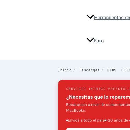
Herramientas r
Foro
Inicio
/
Descargas
/
BIOS
/
B1
SERVICIO TECNICO ESPECIAL
¿Necesitas que lo repare
Reparacion a nivel de componentes:
MacBooks.
Envios a todo el pais
+20 años de 