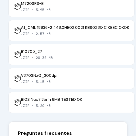
M720SRS-B
📦
.ZIP · 5.95 MB
A1_CML 18836-2 448.0HE02.0021 KB9028Q C KBEC OKOK
📦
.ZIP · 2.57 MB
B10705_27
📦
.ZIP · 28.30 MB
V370SNxQ_300dpi
📦
.ZIP · 5.15 MB
BIOS Nuc7i3bnh 8MB TESTED OK
📦
.ZIP · 5.20 MB
Preguntas frecuentes