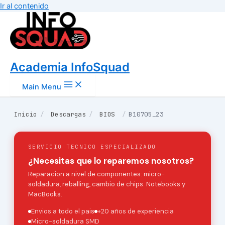
Ir al contenido
Academia InfoSquad
Main Menu
Inicio
/
Descargas
/
BIOS
/
B10705_23
SERVICIO TECNICO ESPECIALIZADO
¿Necesitas que lo reparemos nosotros?
Reparacion a nivel de componentes: micro-
soldadura, reballing, cambio de chips. Notebooks y
MacBooks.
Envios a todo el pais
+20 años de experiencia
Micro-soldadura SMD