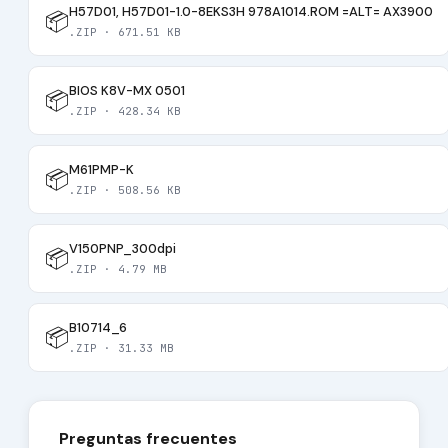
H57D01, H57D01-1.0-8EKS3H 978A1014.ROM =ALT= AX3900
📦
.ZIP · 671.51 KB
BIOS K8V-MX 0501
📦
.ZIP · 428.34 KB
M61PMP-K
📦
.ZIP · 508.56 KB
V150PNP_300dpi
📦
.ZIP · 4.79 MB
B10714_6
📦
.ZIP · 31.33 MB
Preguntas frecuentes