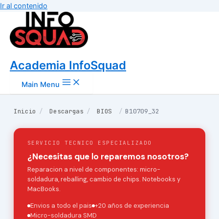
Ir al contenido
Academia InfoSquad
Main Menu
Inicio
/
Descargas
/
BIOS
/
B10709_32
SERVICIO TECNICO ESPECIALIZADO
¿Necesitas que lo reparemos nosotros?
Reparacion a nivel de componentes: micro-
soldadura, reballing, cambio de chips. Notebooks y
MacBooks.
Envios a todo el pais
+20 años de experiencia
Micro-soldadura SMD