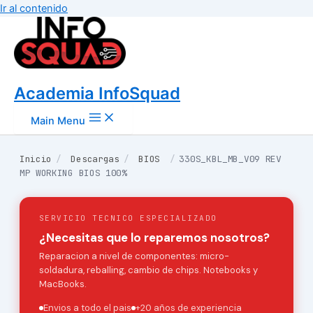
Ir al contenido
Academia InfoSquad
Main Menu
Inicio
/
Descargas
/
BIOS
/
330S_KBL_MB_V09 REV
MP WORKING BIOS 100%
SERVICIO TECNICO ESPECIALIZADO
¿Necesitas que lo reparemos nosotros?
Reparacion a nivel de componentes: micro-
soldadura, reballing, cambio de chips. Notebooks y
MacBooks.
Envios a todo el pais
+20 años de experiencia