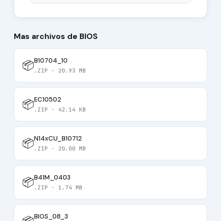
Mas archivos de BIOS
B10704_10
📦
.ZIP · 20.93 MB
EC10502
📦
.ZIP · 42.14 KB
N14xCU_B10712
📦
.ZIP · 20.00 MB
B41M_0403
📦
.ZIP · 1.74 MB
BIOS_08_3