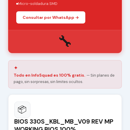
Micro-soldadura SMD
Consultar por WhatsApp →
🔧
✦
Todo en InfoSquad es 100% gratis.
— Sin planes de
pago, sin sorpresas, sin limites ocultos.
📦
BIOS 330S_KBL_MB_V09 REV MP
WORKING BIOS 100%