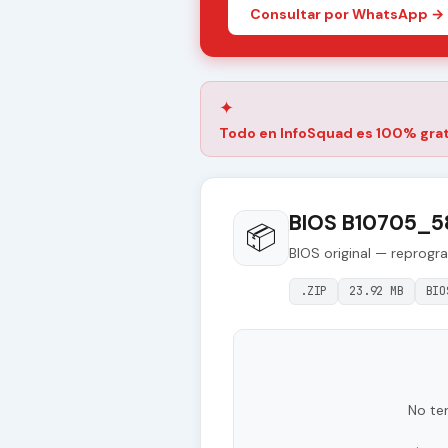
Consultar por WhatsApp →
✦
Todo en InfoSquad es 100% grat
BIOS B10705_5
📦
BIOS original — reprogr
.ZIP
23.92 MB
BIO
No te