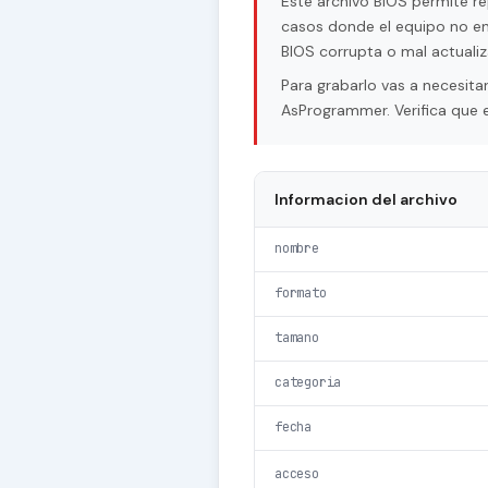
Este archivo BIOS permite re
casos donde el equipo no en
BIOS corrupta o mal actualiz
Para grabarlo vas a necesi
AsProgrammer. Verifica que e
Informacion del archivo
nombre
formato
tamano
categoria
fecha
acceso