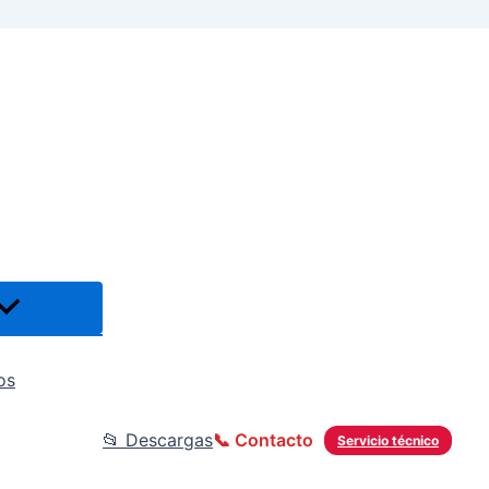
os
📂 Descargas
📞 Contacto
Servicio técnico