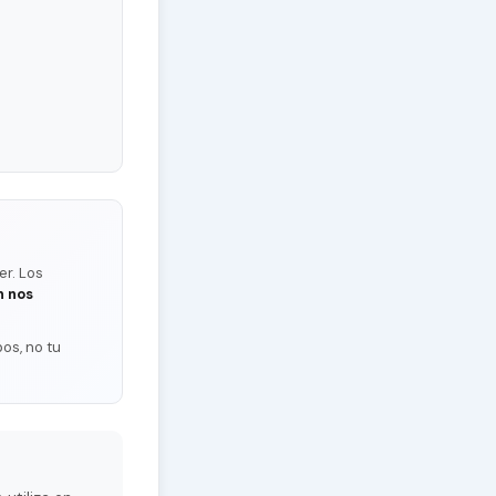
er. Los
n nos
os, no tu