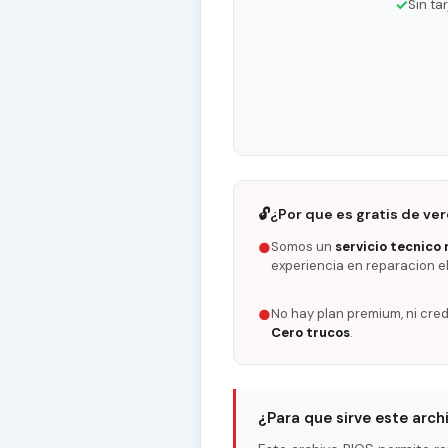
✓
Sin ta
🔓
¿Por que es gratis de ve
Somos un
servicio tecnico 
●
experiencia en reparacion e
No hay plan premium, ni cred
●
Cero trucos
.
¿Para que sirve este arch