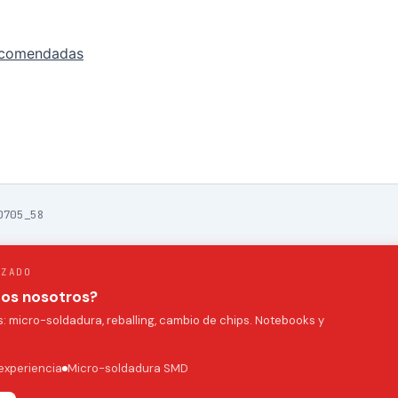
ecomendadas
0705_58
IZADO
mos nosotros?
 micro-soldadura, reballing, cambio de chips. Notebooks y
experiencia
Micro-soldadura SMD