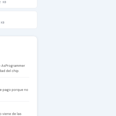
2 KB
 KB
 o AsProgrammer
dad del chip.
 de pago porque no
o viene de las