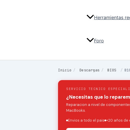
Herramientas r
Foro
Inicio
/
Descargas
/
BIOS
/
B1
SERVICIO TECNICO ESPECIAL
¿Necesitas que lo repare
Reparacion a nivel de componentes:
MacBooks.
Envios a todo el pais
+20 años de 