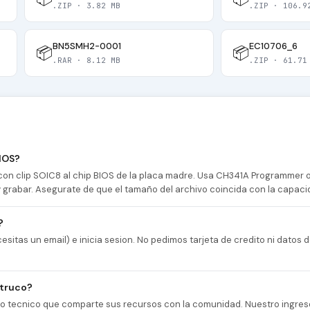
.ZIP · 3.82 MB
.ZIP · 106.9
BN5SMH2-0001
EC10706_6
📦
📦
.RAR · 8.12 MB
.ZIP · 61.71
IOS?
n clip SOIC8 al chip BIOS de la placa madre. Usa CH341A Programmer
 y grabar. Asegurate de que el tamaño del archivo coincida con la capaci
?
esitas un email) e inicia sesion. No pedimos tarjeta de credito ni datos
 truco?
cio tecnico que comparte sus recursos con la comunidad. Nuestro ingres