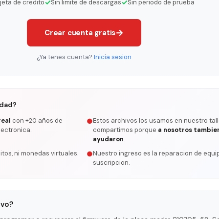
✓
✓
rjeta de credito
Sin limite de descargas
Sin periodo de prueba
→
Crear cuenta gratis
¿Ya tenes cuenta?
Inicia sesion
rdad?
real
con +20 años de
Estos archivos los usamos en nuestro tall
●
lectronica.
compartimos porque
a nosotros tambie
ayudaron
.
itos, ni monedas virtuales.
Nuestro ingreso es la reparacion de equip
●
suscripcion.
ivo?