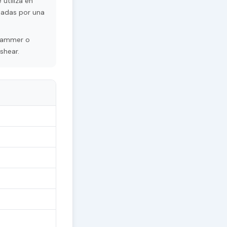
utiliza en
sadas por una
grammer o
shear.