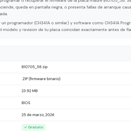
programar o recuperar el firmware de la placa madre B10705_58. Se 
ciende, queda en pantalla negra, o presenta fallas de arranque cau
ada.
tar un programador (CH341A o similar) y software como CH341A Pro
l modelo y revision de tu placa coincidan exactamente antes de fla
B10705_58.zip
.ZIP (firmware binario)
23.92 MB
BIOS
25 de marzo, 2026
✓ Gratuito