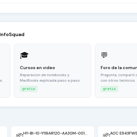
 InfoSquad
🎓
💬
Cursos en video
Foro de la comu
Reparacion de notebooks y
Pregunta, comparti 
s.
MacBooks explicada paso a paso.
con otros tecnicos.
gratis
gratis
HY-BI-10-Y116AR120-AA30M-001-H BIOS
AOC E943FW
📦
📦