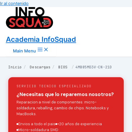
Ir al contenido
Academia InfoSquad
Main Menu
Inicio
/
Descargas
/
BIOS
/
4MB85MD3V-CN-21D
SERVICIO TECNICO ESPECIALIZADO
¿Necesitas que lo reparemos nosotros?
Reparacion a nivel de componentes: micro-
soldadura, reballing, cambio de chips. Notebooks y
MacBooks.
Envios a todo el pais
+20 años de experiencia
Micro-soldadura SMD