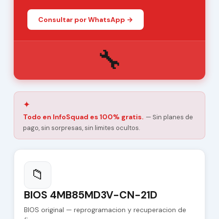
Consultar por WhatsApp →
🔧
✦
Todo en InfoSquad es 100% gratis.
— Sin planes de
pago, sin sorpresas, sin limites ocultos.
📁
BIOS 4MB85MD3V-CN-21D
BIOS original — reprogramacion y recuperacion de