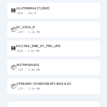
LG LP156WH4 (TL)(N2)
💾
.BIN · 256 B
EC_0204_8
📦
.ZIP · 1.46 MB
6.0.2.1194_5MB_DT_PRD_UPD
💾
.BIN · 4.02 MB
W27HPQ10402
📦
.ZIP · 3.85 MB
CP562810-Z3 NSN7EB 6FC BIOS & EC
📦
.ZIP · 3.54 MB