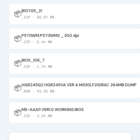
B10705_21
📦
.ZIP · 50.57 MB
P570WM,P570WM3 _ 300 dpi
📦
.ZIP · 5.44 MB
BIOS_106_7
📦
.ZIP · 1.74 MB
HG8245Q2 HG8245VA VER A MX30LF2G18AC 264MB DUMP
📦
.RAR · 93.35 MB
MS-AAA11 VER1.0 WORKING BIOS
📦
.ZIP · 3.29 MB