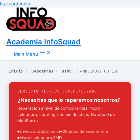
Ir al contenido
Academia InfoSquad
Main Menu
Inicio
/
Descargas
/
BIOS
/
4MH81MDS2-00-10B
SERVICIO TECNICO ESPECIALIZADO
¿Necesitas que lo reparemos nosotros?
Reparacion a nivel de componentes: micro-
soldadura, reballing, cambio de chips. Notebooks y
MacBooks.
Envios a todo el pais
+20 años de experiencia
Micro-soldadura SMD