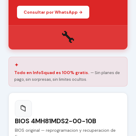
Consultar por WhatsApp →
🔧
✦
Todo en InfoSquad es 100% gratis.
— Sin planes de
pago, sin sorpresas, sin limites ocultos.
📁
BIOS 4MH81MDS2-00-10B
BIOS original — reprogramacion y recuperacion de