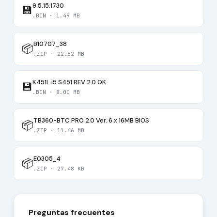
9.5.15.1730
💾
.BIN · 1.49 MB
B10707_38
📦
.ZIP · 22.62 MB
K451L i5 S451 REV 2.0 OK
💾
.BIN · 8.00 MB
TB360-BTC PRO 2.0 Ver. 6.x 16MB BIOS
📦
.ZIP · 11.46 MB
E0305_4
📦
.ZIP · 27.48 KB
Preguntas frecuentes