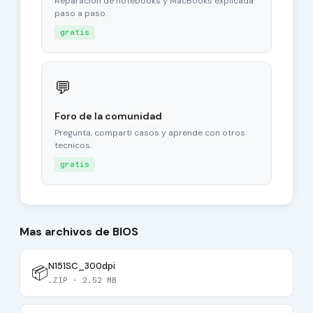
Reparacion de notebooks y MacBooks explicada
paso a paso.
gratis
💬
Foro de la comunidad
Pregunta, comparti casos y aprende con otros
tecnicos.
gratis
Mas archivos de BIOS
N151SC_300dpi
📦
.ZIP · 2.52 MB