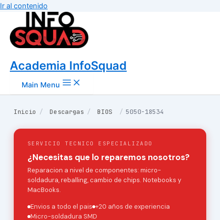
Ir al contenido
Academia InfoSquad
Main Menu
Inicio
/
Descargas
/
BIOS
/
5050-18534
SERVICIO TECNICO ESPECIALIZADO
¿Necesitas que lo reparemos nosotros?
Reparacion a nivel de componentes: micro-
soldadura, reballing, cambio de chips. Notebooks y
MacBooks.
Envios a todo el pais
+20 años de experiencia
Micro-soldadura SMD