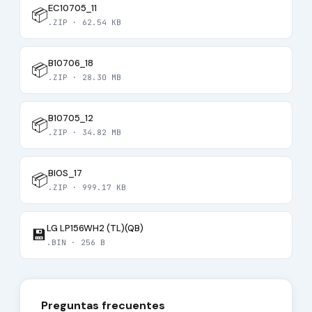
EC10705_11
📦
.ZIP · 62.54 KB
B10706_18
📦
.ZIP · 28.30 MB
B10705_12
📦
.ZIP · 34.82 MB
BIOS_17
📦
.ZIP · 999.17 KB
LG LP156WH2 (TL)(QB)
💾
.BIN · 256 B
Preguntas frecuentes