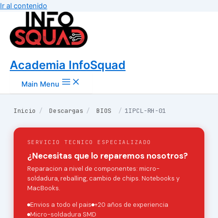
Ir al contenido
Academia InfoSquad
Main Menu
Inicio
/
Descargas
/
BIOS
/
1IPCL-RH-01
SERVICIO TECNICO ESPECIALIZADO
¿Necesitas que lo reparemos nosotros?
Reparacion a nivel de componentes: micro-
soldadura, reballing, cambio de chips. Notebooks y
MacBooks.
Envios a todo el pais
+20 años de experiencia
Micro-soldadura SMD