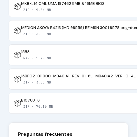
MKB-L14 CML UMA 197462 8MB & 16MB BIOS
📦
.ZIP · 9.04 MB
MEDION AKOYA E4213 (MD 99559) BE MSN 3001 9578 orig-du
📦
.ZIP · 3.05 MB
1558
📦
.RAR · 1.78 MB
15BFC2_011000_MB40IA1_REV_01_6L_MB40IA2_VER_C_4L_2
📦
.ZIP · 3.53 MB
B10703_6
📦
.ZIP · 76.16 MB
Preguntas frecuentes