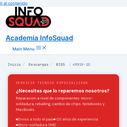
Ir al contenido
Academia InfoSquad
Main Menu
Inicio
/
Descargas
/
BIOS
/
4MXSV-10
SERVICIO TECNICO ESPECIALIZADO
¿Necesitas que lo reparemos nosotros?
Reparacion a nivel de componentes: micro-
soldadura, reballing, cambio de chips. Notebooks y
MacBooks.
Envios a todo el pais
+20 años de experiencia
Micro-soldadura SMD