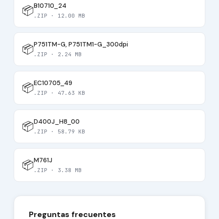
B10710_24
📦
.ZIP · 12.00 MB
P751TM-G, P751TM1-G_300dpi
📦
.ZIP · 2.24 MB
EC10705_49
📦
.ZIP · 47.63 KB
D400J_H8_00
📦
.ZIP · 58.79 KB
M761J
📦
.ZIP · 3.38 MB
Preguntas frecuentes