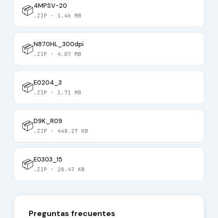
4MPSV-20
📦
.ZIP · 1.46 MB
N870HL_300dpi
📦
.ZIP · 4.07 MB
E0204_3
📦
.ZIP · 1.71 MB
D9K_R09
📦
.ZIP · 448.27 KB
E0303_15
📦
.ZIP · 28.47 KB
Preguntas frecuentes