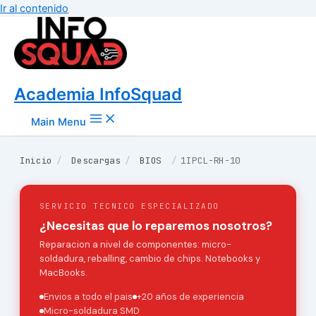
Ir al contenido
Academia InfoSquad
Main Menu
Inicio
/
Descargas
/
BIOS
/
1IPCL-RH-10
SERVICIO TECNICO ESPECIALIZADO
¿Necesitas que lo reparemos nosotros?
Reparacion a nivel de componentes: micro-
soldadura, reballing, cambio de chips. Notebooks y
MacBooks.
Envios a todo el pais
+20 años de experiencia
Micro-soldadura SMD