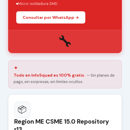
Micro-soldadura SMD
Consultar por WhatsApp →
🔧
✦
Todo en InfoSquad es 100% gratis.
— Sin planes de
pago, sin sorpresas, sin limites ocultos.
📦
Region ME CSME 15.0 Repository
r13