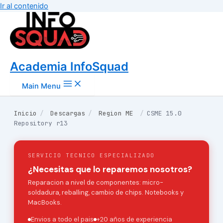
Ir al contenido
Academia InfoSquad
Main Menu
Inicio
/
Descargas
/
Region ME
/
CSME 15.0
Repository r13
SERVICIO TECNICO ESPECIALIZADO
¿Necesitas que lo reparemos nosotros?
Reparacion a nivel de componentes: micro-
soldadura, reballing, cambio de chips. Notebooks y
MacBooks.
Envios a todo el pais
+20 años de experiencia