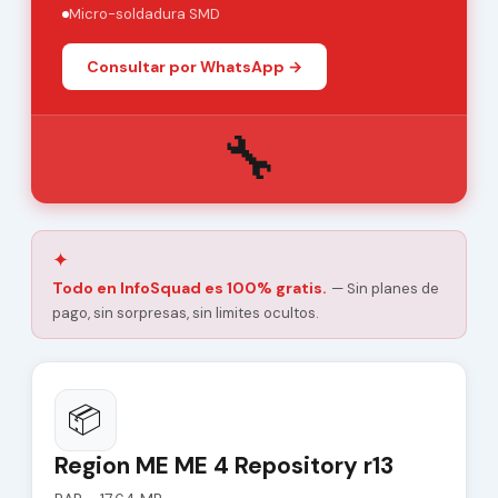
Micro-soldadura SMD
Consultar por WhatsApp →
🔧
✦
Todo en InfoSquad es 100% gratis.
— Sin planes de
pago, sin sorpresas, sin limites ocultos.
📦
Region ME ME 4 Repository r13