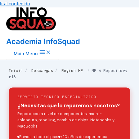
Ir al contenido
Academia InfoSquad
Main Menu
Inicio
/
Descargas
/
Region ME
/
ME 4 Repository
r13
SERVICIO TECNICO ESPECIALIZADO
¿Necesitas que lo reparemos nosotros?
Reparacion a nivel de componentes: micro-
soldadura, reballing, cambio de chips. Notebooks y
MacBooks.
Envios a todo el pais
+20 años de experiencia