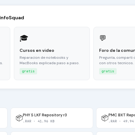
 InfoSquad
🎓
💬
Cursos en video
Foro de la comu
Reparacion de notebooks y
Pregunta, comparti 
s.
MacBooks explicada paso a paso.
con otros tecnicos.
gratis
gratis
PHY S LKF Repository r3
PMC BXT Repos
📦
📦
.RAR · 41.96 KB
.RAR · 49.94