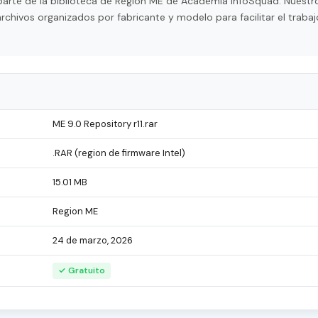
parte de la biblioteca de Region ME de Academia InfoSquad. Nuestro
hivos organizados por fabricante y modelo para facilitar el trabaj
ME 9.0 Repository r11.rar
.RAR (region de firmware Intel)
15.01 MB
Region ME
24 de marzo, 2026
✓ Gratuito