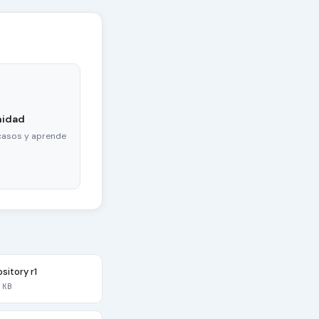
nidad
casos y aprende
itory r1
 KB