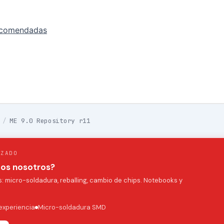
ecomendadas
/
ME 9.0 Repository r11
IZADO
mos nosotros?
 micro-soldadura, reballing, cambio de chips. Notebooks y
experiencia
Micro-soldadura SMD