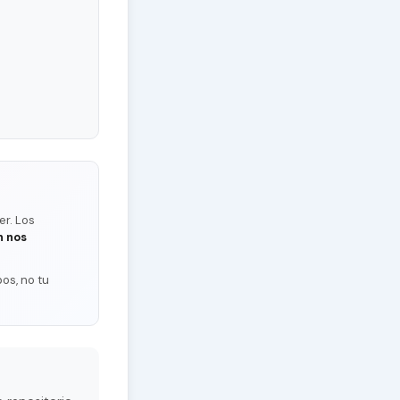
er. Los
n nos
os, no tu