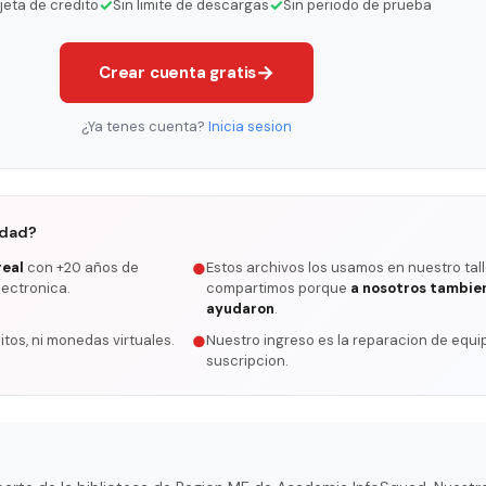
✓
✓
rjeta de credito
Sin limite de descargas
Sin periodo de prueba
→
Crear cuenta gratis
¿Ya tenes cuenta?
Inicia sesion
rdad?
real
con +20 años de
Estos archivos los usamos en nuestro tall
●
lectronica.
compartimos porque
a nosotros tambie
ayudaron
.
itos, ni monedas virtuales.
Nuestro ingreso es la reparacion de equip
●
suscripcion.