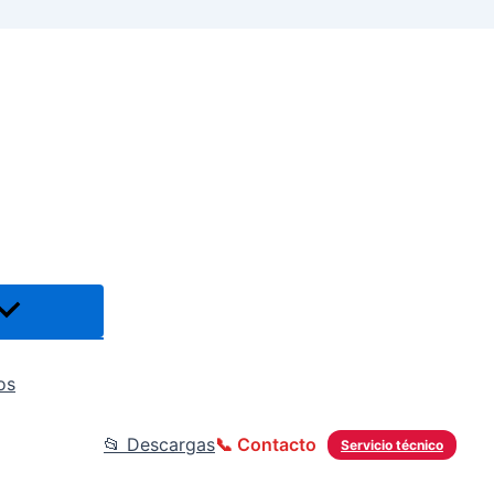
os
📂 Descargas
📞 Contacto
Servicio técnico