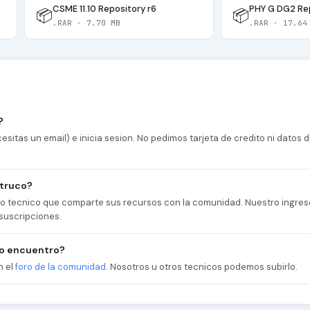
CSME 11.10 Repository r6
PHY G DG2 Rep
📦
📦
.RAR · 7.70 MB
.RAR · 17.64
?
esitas un email) e inicia sesion. No pedimos tarjeta de credito ni datos
 truco?
cio tecnico que comparte sus recursos con la comunidad. Nuestro ingres
suscripciones.
no encuentro?
n el
foro de la comunidad
. Nosotros u otros tecnicos podemos subirlo.