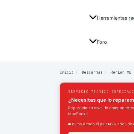
Herramientas r
Foro
Inicio
/
Descargas
/
Region ME
SERVICIO TECNICO ESPECIAL
¿Necesitas que lo repare
Reparacion a nivel de componentes:
MacBooks.
Envios a todo el pais
+20 años de 