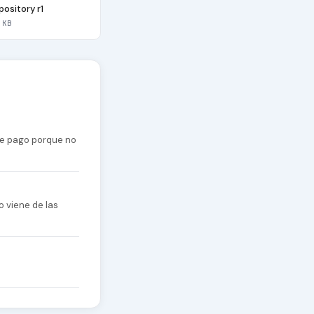
ository r1
 KB
 de pago porque no
o viene de las