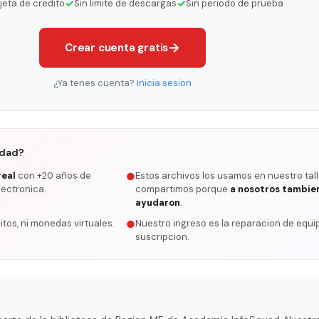
✓
✓
rjeta de credito
Sin limite de descargas
Sin periodo de prueba
→
Crear cuenta gratis
¿Ya tenes cuenta?
Inicia sesion
rdad?
real
con +20 años de
Estos archivos los usamos en nuestro tall
●
lectronica.
compartimos porque
a nosotros tambie
ayudaron
.
itos, ni monedas virtuales.
Nuestro ingreso es la reparacion de equip
●
suscripcion.