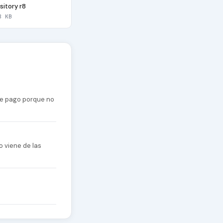
itory r8
8 KB
 de pago porque no
o viene de las