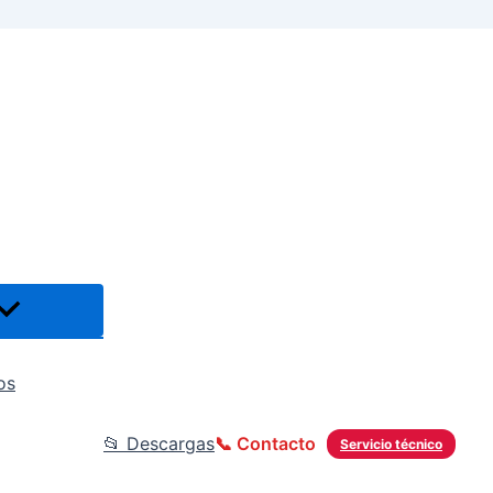
os
📂 Descargas
📞 Contacto
Servicio técnico