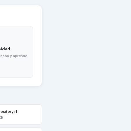
nidad
casos y aprende
sitory r1
KB