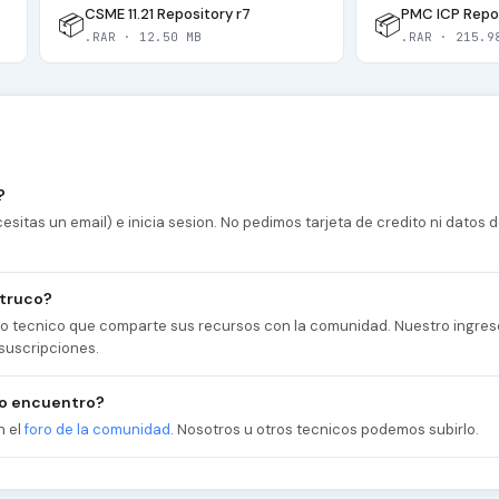
CSME 11.21 Repository r7
PMC ICP Repos
📦
📦
.RAR · 12.50 MB
.RAR · 215.9
?
esitas un email) e inicia sesion. No pedimos tarjeta de credito ni datos
 truco?
cio tecnico que comparte sus recursos con la comunidad. Nuestro ingres
suscripciones.
no encuentro?
n el
foro de la comunidad
. Nosotros u otros tecnicos podemos subirlo.