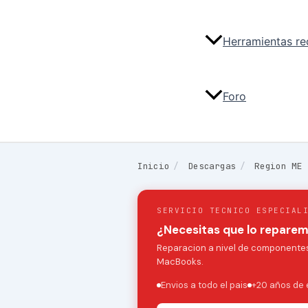
Herramientas r
Foro
Inicio
/
Descargas
/
Region ME
SERVICIO TECNICO ESPECIAL
¿Necesitas que lo repare
Reparacion a nivel de componentes:
MacBooks.
Envios a todo el pais
+20 años de 