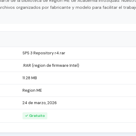
parte de la biblioteca de Region ME de Academia InfoSquad. Nuestro
hivos organizados por fabricante y modelo para facilitar el trabaj
SPS 3 Repository r4.rar
.RAR (region de firmware Intel)
11.28 MB
Region ME
24 de marzo, 2026
✓ Gratuito