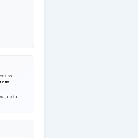
er. Los
n nos
os, no tu