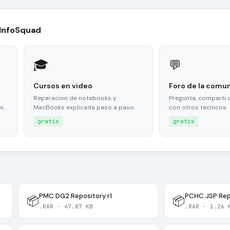
 InfoSquad
🎓
💬
Cursos en video
Foro de la comu
Reparacion de notebooks y
Pregunta, comparti 
s.
MacBooks explicada paso a paso.
con otros tecnicos.
gratis
gratis
PMC DG2 Repository r1
PCHC JSP Repo
📦
📦
.RAR · 47.87 KB
.RAR · 1.26 