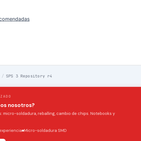
ecomendadas
/
SPS 3 Repository r4
IZADO
mos nosotros?
 micro-soldadura, reballing, cambio de chips. Notebooks y
experiencia
Micro-soldadura SMD