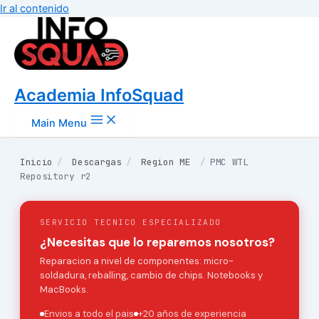
Ir al contenido
Academia InfoSquad
Main Menu
Inicio
/
Descargas
/
Region ME
/
PMC WTL
Repository r2
SERVICIO TECNICO ESPECIALIZADO
¿Necesitas que lo reparemos nosotros?
Reparacion a nivel de componentes: micro-
soldadura, reballing, cambio de chips. Notebooks y
MacBooks.
Envios a todo el pais
+20 años de experiencia