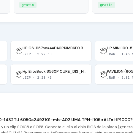
gratis
gratis
I_GD25SQ256
HP G6-1157se=4=DA0R13MB6E0 Rev E (Model R13) Dis
HP MINI 100-
📦
📦
.ZIP · 2.92 MB
.RAR · 1.43 
Hp EliteBook 8560P CURE_DIS_HR_HPB MV_MB_V1 DIS =ALT= 01015FM00 25L3206E 25Q32 PIN
📦
📦
.ZIP · 2.28 MB
.RAR · 3.81 
000-1432TU 6050a2493101-mb-A02 UMA TPN-I105 =ALT= HP1000?
 un clip SOIC8 o SOP8. Conecta el clip al chip BIOS de la placa (gener
abrí CH341A Programmer o AsProgrammer, borra el chip, carga este archi