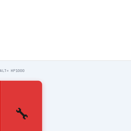
ALT= HP1000
🔧