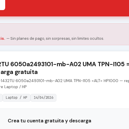
is.
— Sin planes de pago, sin sorpresas, sin limites ocultos.
2TU 6050a2493101-mb-A02 UMA TPN-I105 
rga gratuita
00-1432TU 6050a2493101-mb-A02 UMA TPN-I105 =ALT= HP1000 — re
re Laptop / HP
Laptop / HP
14/04/2026
Crea tu cuenta gratuita y descarga