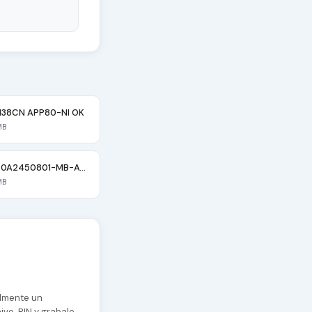
5138CN APP80-NI OK
MB
PAVILION (6050A2450801-MB-A02)ok
MB
almente un
vo .BIN y grabalo.