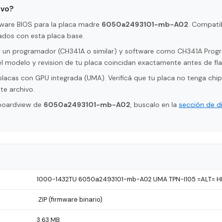
ivo?
rmware BIOS para la placa madre
6050a2493101-mb-A02
. Compati
dos con esta placa base.
tar un programador (CH341A o similar) y software como CH341A Pro
l modelo y revision de tu placa coincidan exactamente antes de fla
placas con GPU integrada (UMA). Verificá que tu placa no tenga chip
te archivo.
 boardview de
6050a2493101-mb-A02
, buscalo en la
sección de d
1000-1432TU 6050a2493101-mb-A02 UMA TPN-I105 =ALT= HP
.ZIP (firmware binario)
3.63 MB