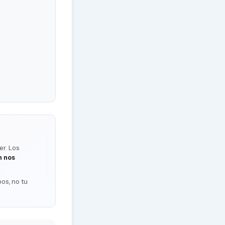
er. Los
n nos
os, no tu