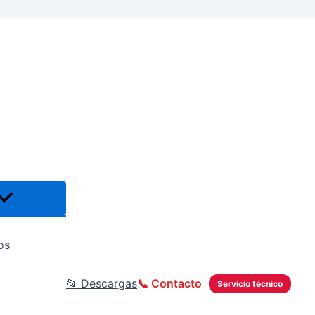
os
📂 Descargas
📞 Contacto
Servicio técnico