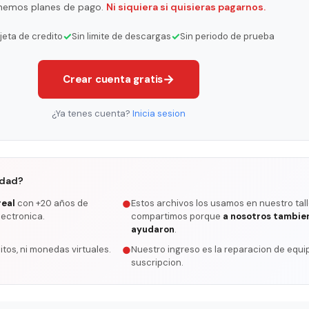
nemos planes de pago.
Ni siquiera si quisieras pagarnos.
✓
✓
rjeta de credito
Sin limite de descargas
Sin periodo de prueba
→
Crear cuenta gratis
¿Ya tenes cuenta?
Inicia sesion
rdad?
real
con +20 años de
Estos archivos los usamos en nuestro tall
●
lectronica.
compartimos porque
a nosotros tambie
ayudaron
.
itos, ni monedas virtuales.
Nuestro ingreso es la reparacion de equip
●
suscripcion.