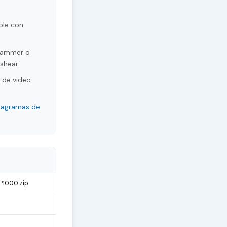
ble con
grammer o
shear.
 de video
iagramas de
1000.zip