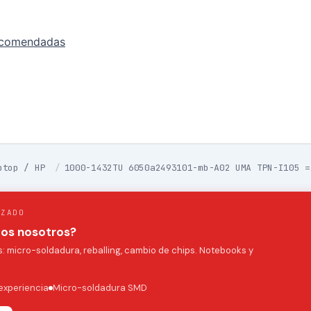
ecomendadas
ptop / HP
/
1000-1432TU 6050a2493101-mb-A02 UMA TPN-I105 =
IZADO
mos nosotros?
 micro-soldadura, reballing, cambio de chips. Notebooks y
experiencia
Micro-soldadura SMD