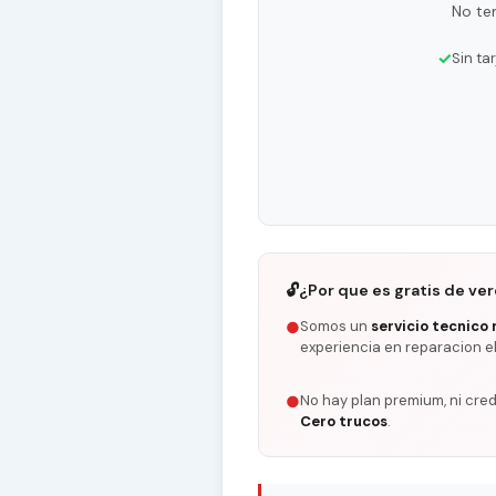
No te
✓
Sin ta
🔓
¿Por que es gratis de ve
Somos un
servicio tecnico 
●
experiencia en reparacion e
No hay plan premium, ni cred
●
Cero trucos
.