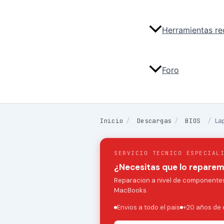
Herramientas r
Foro
Inicio
/
Descargas
/
BIOS
/
La
SERVICIO TECNICO ESPECIAL
¿Necesitas que lo repare
Reparacion a nivel de componentes:
MacBooks.
Envios a todo el pais
+20 años de 