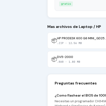
gratis
Mas archivos de Laptop / HP
HP PRODESK 600 G6 MIN
📦
.ZIP · 12.56 MB
DV5-2000
📦
.RAR · 1.80 MB
Preguntas frecuentes
¿Como flashear el BIOS de 1
Necesitas un programador CH341A y
Winbond o GigaDevice de 8 pines), 