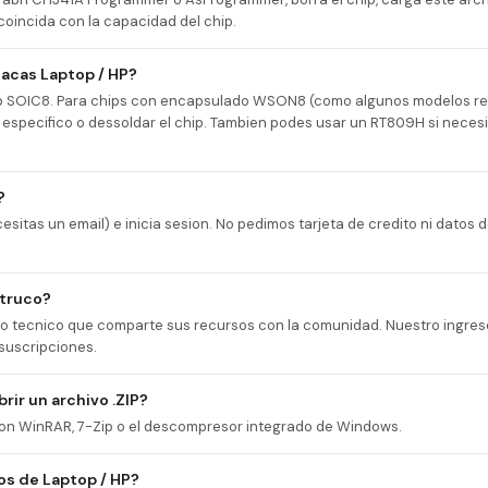
coincida con la capacidad del chip.
acas Laptop / HP?
ip SOIC8. Para chips con encapsulado WSON8 (como algunos modelos re
 especifico o dessoldar el chip. Tambien podes usar un RT809H si neces
?
esitas un email) e inicia sesion. No pedimos tarjeta de credito ni datos
 truco?
cio tecnico que comparte sus recursos con la comunidad. Nuestro ingres
suscripciones.
rir un archivo .ZIP?
 con WinRAR, 7-Zip o el descompresor integrado de Windows.
s de Laptop / HP?