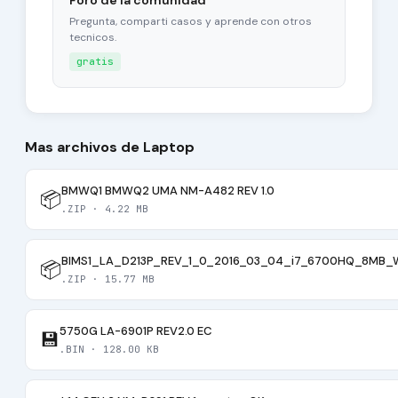
Foro de la comunidad
Pregunta, comparti casos y aprende con otros
tecnicos.
gratis
Mas archivos de Laptop
BMWQ1 BMWQ2 UMA NM-A482 REV 1.0
📦
.ZIP · 4.22 MB
BIMS1_LA_D213P_REV_1_0_2016_03_04_i7_6700HQ_8MB
📦
.ZIP · 15.77 MB
5750G LA-6901P REV2.0 EC
💾
.BIN · 128.00 KB