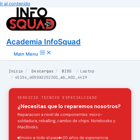
Ir al contenido
Academia InfoSquad
Main Menu
Inicio
/
Descargas
/
BIOS
/
Laptop
/
4515s_6050A2252301_mb_A03_4419
SERVICIO TECNICO ESPECIALIZADO
¿Necesitas que lo reparemos nosotros?
Reparacion a nivel de componentes: micro-
soldadura, reballing, cambio de chips. Notebooks y
MacBooks.
Envios a todo el pais
+20 años de experiencia