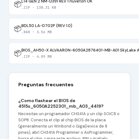
L14 GEN 2 NM-D391 REV 1 nuveton OK
📦
.ZIP · 138.31 KB
BDL50 LA-D702P (REV 1.0)
📦
.RAR · 3.56 MB
BIOS_AH50-X ALVAARON-6050A2876401-MB-A01 SkyLake 
📦
.ZIP · 4.09 MB
Preguntas frecuentes
¿Como flashear el BIOS de
4515s_6050A2252301_mb_A03_4419?
Necesitas un programador CH341A y un clip SOIC8 o
SOP8. Conecta el clip al chip BIOS de la placa
(generalmente un Winbond o GigaDevice de 8
pines), abrí CH341A Programmer o AsProgrammer,
borra el chip, carga este archivo .BIN y grabalo.