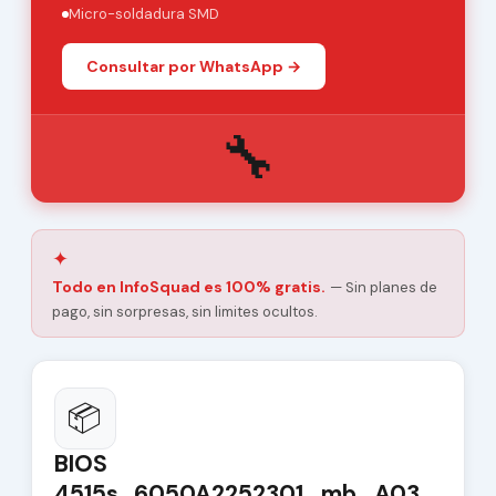
Micro-soldadura SMD
Consultar por WhatsApp →
🔧
✦
Todo en InfoSquad es 100% gratis.
— Sin planes de
pago, sin sorpresas, sin limites ocultos.
📦
BIOS
4515s_6050A2252301_mb_A03_