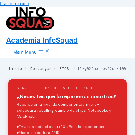
Ir al contenido
Academia InfoSquad
Main Menu
Inicio
/
Descargas
/
BIOS
/
15-g023au rev22cd-100
SERVICIO TECNICO ESPECIALIZADO
¿Necesitas que lo reparemos nosotros?
Reparacion a nivel de componentes: micro-
soldadura, reballing, cambio de chips. Notebooks y
MacBooks.
Envios a todo el pais
+20 años de experiencia
Micro-soldadura SMD