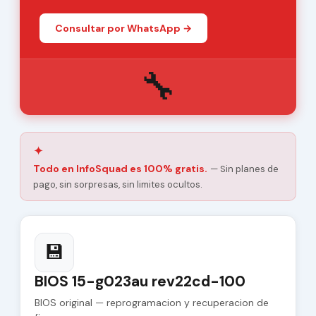
Consultar por WhatsApp →
🔧
✦
Todo en InfoSquad es 100% gratis.
— Sin planes de
pago, sin sorpresas, sin limites ocultos.
💾
BIOS 15-g023au rev22cd-100
BIOS original — reprogramacion y recuperacion de