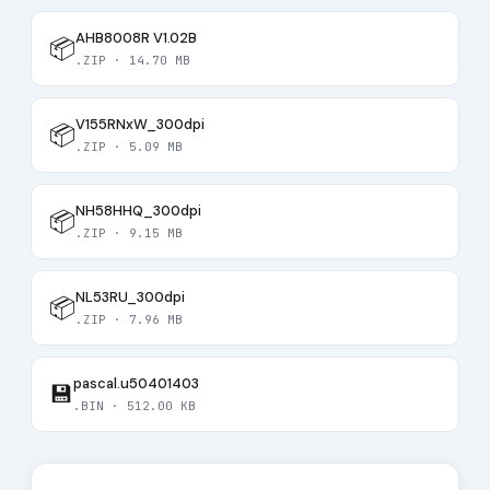
AHB8008R V1.02B
📦
.ZIP · 14.70 MB
V155RNxW_300dpi
📦
.ZIP · 5.09 MB
NH58HHQ_300dpi
📦
.ZIP · 9.15 MB
NL53RU_300dpi
📦
.ZIP · 7.96 MB
pascal.u50401403
💾
.BIN · 512.00 KB