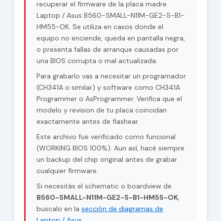
recuperar el firmware de la placa madre
Laptop / Asus B560-SMALL-N11M-GE2-S-B1-
HM55-OK. Se utiliza en casos donde el
equipo no enciende, queda en pantalla negra,
o presenta fallas de arranque causadas por
una BIOS corrupta o mal actualizada.
Para grabarlo vas a necesitar un programador
(CH341A o similar) y software como CH341A
Programmer o AsProgrammer. Verifica que el
modelo y revision de tu placa coincidan
exactamente antes de flashear.
Este archivo fue verificado como funcional
(WORKING BIOS 100%). Aun así, hacé siempre
un backup del chip original antes de grabar
cualquier firmware.
Si necesitás el schematic o boardview de
B560-SMALL-N11M-GE2-S-B1-HM55-OK
,
buscalo en la
sección de diagramas de
Laptop / Asus
.