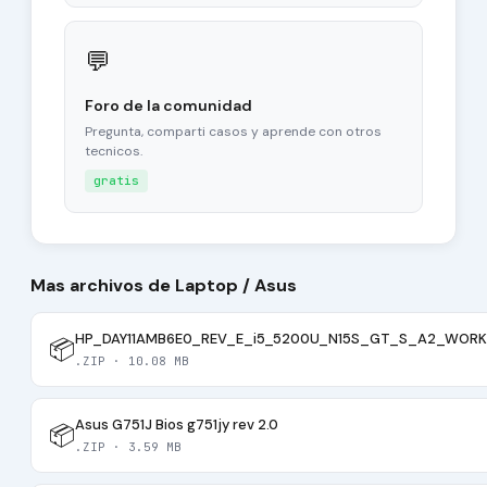
💬
Foro de la comunidad
Pregunta, comparti casos y aprende con otros
tecnicos.
gratis
Mas archivos de Laptop / Asus
HP_DAY11AMB6E0_REV_E_i5_5200U_N15S_GT_S_A2_WORK
📦
.ZIP · 10.08 MB
Asus G751J Bios g751jy rev 2.0
📦
.ZIP · 3.59 MB