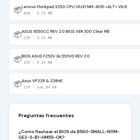
Lenovo thinkpad X250 CPU VIUX1 NM-A091 =ALT= VIUX
📦
.RAR · 5.73 MB
ASUS X550CC REV 2.0 BIOS VER 300 Clear ME
📦
.ZIP · 3.74 MB
BIOS ASUS FZ53V GL553VD REV 2.0
📦
.ZIP · 9.24 MB
Asus VP228 & 228HE
📦
.ZIP · 246.84 KB
Preguntas frecuentes
¿Como flashear el BIOS de B560-SMALL-N11M-
GE2-S-B1-HM55-OK?