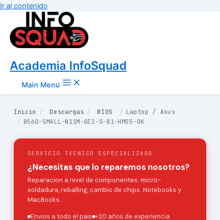
Ir al contenido
Academia InfoSquad
Main Menu
Inicio
/
Descargas
/
BIOS
/
Laptop / Asus
/
B560-SMALL-N11M-GE2-S-B1-HM55-OK
SERVICIO TECNICO ESPECIALIZADO
¿Necesitas que lo reparemos nosotros?
Reparacion a nivel de componentes: micro-
soldadura, reballing, cambio de chips. Notebooks y
MacBooks.
Envios a todo el pais
+20 años de experiencia