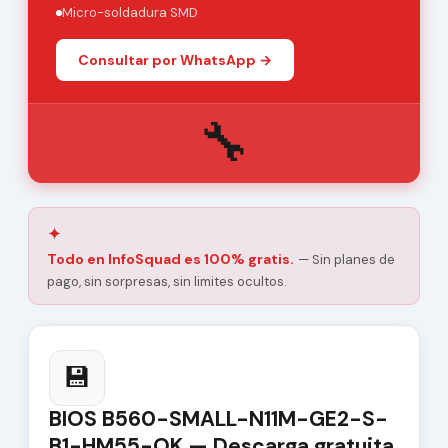
Micro-soldadura SMD
Consultar por WhatsApp →
🔧
✦
Todo en InfoSquad es 100% gratis.
— Sin planes de
pago, sin sorpresas, sin limites ocultos.
💾
BIOS B560-SMALL-N11M-GE2-S-
B1-HM55-OK — Descarga gratuita