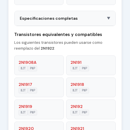
Especificaciones completas
▼
Package
TO5
Transistores equivalentes y compatibles
Los siguientes transistores pueden usarse como
Polarity
PNP
reemplazo del
2N1922
:
Material of
Si
Transistor
2N1908A
2N191
BJT
PNP
BJT
PNP
Transition
1 MHz
Frequency (ft)
2N1917
2N1918
Collector
BJT
PNP
BJT
PNP
14 pF
Capacitance (Cc)
2N1919
2N192
Maximum Collector
0.05 A
Current |Ic max|
BJT
PNP
BJT
PNP
Maximum
2N1920
2N1921
80 V
Collector-Base