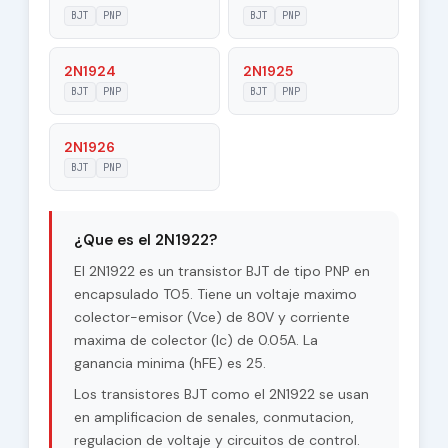
Voltage |Vcb|
BJT
PNP
BJT
PNP
Maximum
2N1924
2N1925
80 V
Collector-Emitter
BJT
PNP
BJT
PNP
Voltage |Vce|
Max. Operating
2N1926
175 °C
Junction
BJT
PNP
Temperature (Tj)
Maximum Collector
0.25 W
Power Dissipation
¿Que es el 2N1922?
(Pc)
El 2N1922 es un transistor BJT de tipo PNP en
Forward Current
encapsulado TO5. Tiene un voltaje maximo
25
Transfer Ratio
colector-emisor (Vce) de 80V y corriente
(hFE), MIN
maxima de colector (Ic) de 0.05A. La
ganancia minima (hFE) es 25.
Los transistores BJT como el 2N1922 se usan
en amplificacion de senales, conmutacion,
regulacion de voltaje y circuitos de control.