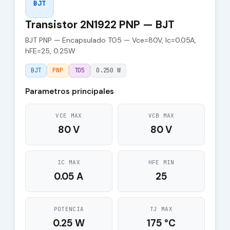
BJT
Transistor 2N1922 PNP — BJT
BJT PNP — Encapsulado TO5 — Vce=80V, Ic=0.05A,
hFE=25, 0.25W
BJT
PNP
TO5
0.250 W
Parametros principales
VCE MAX
VCB MAX
80 V
80 V
IC MAX
HFE MIN
0.05 A
25
POTENCIA
TJ MAX
0.25 W
175 °C