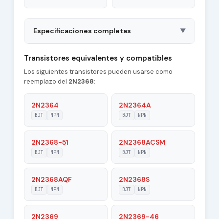
Especificaciones completas
▼
Package
TO18
Transistores equivalentes y compatibles
Los siguientes transistores pueden usarse como
Polarity
NPN
reemplazo del
2N2368
:
Material of
Si
Transistor
2N2364
2N2364A
BJT
NPN
BJT
NPN
Transition
400 MHz
Frequency (ft)
2N2368-51
2N2368ACSM
Collector
BJT
NPN
BJT
NPN
4 pF
Capacitance (Cc)
2N2368AQF
2N2368S
Maximum Collector
0.2 A
Current |Ic max|
BJT
NPN
BJT
NPN
Maximum Emitter-
2N2369
2N2369-46
4 V
Base Voltage