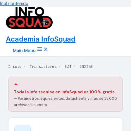
Ir al contenido
Academia InfoSquad
Main Menu
Inicio
/
Transistores
/
BJT
/
2N2368
✦
Toda la info tecnica en InfoSquad es 100% gratis.
— Parametros, equivalentes, datasheets y mas de 33.000
archivos sin costo.