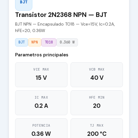
BJT
Transistor 2N2368 NPN — BJT
BJT NPN — Encapsulado TO18 — Vce=15V, Ic=0.2A,
hFE=20, 0.36W
BJT
NPN
TO18
0.360 W
Parametros principales
VCE MAX
VCB MAX
15 V
40 V
IC MAX
HFE MIN
0.2 A
20
POTENCIA
TJ MAX
0.36 W
200 °C