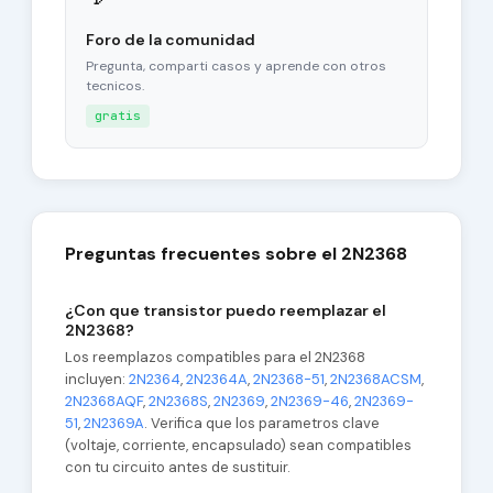
Foro de la comunidad
Pregunta, comparti casos y aprende con otros
tecnicos.
gratis
Preguntas frecuentes sobre el 2N2368
¿Con que transistor puedo reemplazar el
2N2368?
Los reemplazos compatibles para el 2N2368
incluyen:
2N2364
,
2N2364A
,
2N2368-51
,
2N2368ACSM
,
2N2368AQF
,
2N2368S
,
2N2369
,
2N2369-46
,
2N2369-
51
,
2N2369A
. Verifica que los parametros clave
(voltaje, corriente, encapsulado) sean compatibles
con tu circuito antes de sustituir.