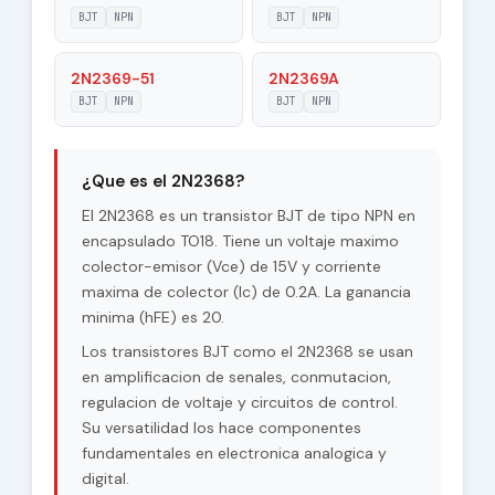
|Veb|
BJT
NPN
BJT
NPN
Maximum
2N2369-51
2N2369A
40 V
Collector-Base
BJT
NPN
BJT
NPN
Voltage |Vcb|
Maximum
15 V
Collector-Emitter
¿Que es el 2N2368?
Voltage |Vce|
El 2N2368 es un transistor BJT de tipo NPN en
Max. Operating
encapsulado TO18. Tiene un voltaje maximo
200 °C
Junction
colector-emisor (Vce) de 15V y corriente
Temperature (Tj)
maxima de colector (Ic) de 0.2A. La ganancia
minima (hFE) es 20.
Maximum Collector
0.36 W
Power Dissipation
Los transistores BJT como el 2N2368 se usan
(Pc)
en amplificacion de senales, conmutacion,
regulacion de voltaje y circuitos de control.
Forward Current
Su versatilidad los hace componentes
20
Transfer Ratio
(hFE), MIN
fundamentales en electronica analogica y
digital.