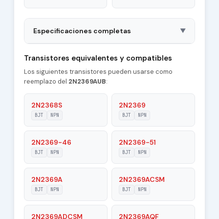
Especificaciones completas
▼
Package
LCC3
Transistores equivalentes y compatibles
Los siguientes transistores pueden usarse como
Polarity
NPN
reemplazo del
2N2369AUB
:
Material of
Si
Transistor
2N2368S
2N2369
BJT
NPN
BJT
NPN
Transition
500 MHz
Frequency (ft)
2N2369-46
2N2369-51
Collector
BJT
NPN
BJT
NPN
4 pF
Capacitance (Cc)
2N2369A
2N2369ACSM
Maximum Collector
0.2 A
Current |Ic max|
BJT
NPN
BJT
NPN
Maximum Emitter-
2N2369ADCSM
2N2369AQF
4 V
Base Voltage