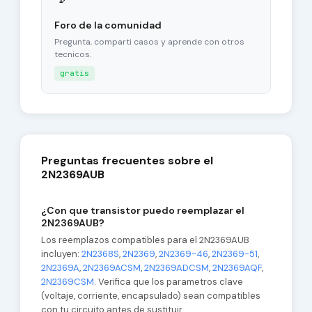
Foro de la comunidad
Pregunta, comparti casos y aprende con otros
tecnicos.
gratis
Preguntas frecuentes sobre el
2N2369AUB
¿Con que transistor puedo reemplazar el
2N2369AUB?
Los reemplazos compatibles para el 2N2369AUB
incluyen:
2N2368S
,
2N2369
,
2N2369-46
,
2N2369-51
,
2N2369A
,
2N2369ACSM
,
2N2369ADCSM
,
2N2369AQF
,
2N2369CSM
. Verifica que los parametros clave
(voltaje, corriente, encapsulado) sean compatibles
con tu circuito antes de sustituir.